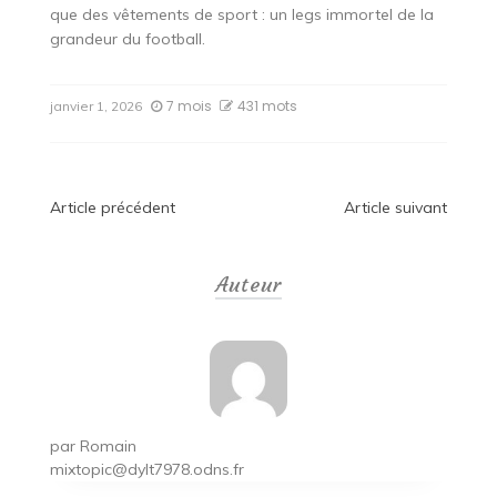
que des vêtements de sport : un legs immortel de la
grandeur du football.
7 mois
431 mots
janvier 1, 2026
Navigation
Article précédent
Article suivant
de
Auteur
l’article
par
Romain
mixtopic@dylt7978.odns.fr