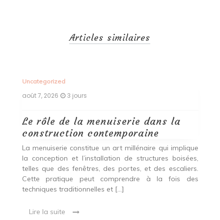
Articles similaires
Uncategorized
Un
août 7, 2026
3 jours
ao
Le rôle de la menuiserie dans la
Q
construction contemporaine
d
p
nde
La menuiserie constitue un art millénaire qui implique
r
es,
la conception et l’installation de structures boisées,
p
 Ce
telles que des fenêtres, des portes, et des escaliers.
es
Cette pratique peut comprendre à la fois des
R
techniques traditionnelles et […]
e
ma
Lire la suite
es