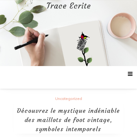
Aller
Trace Ecrite
au
contenu
Uncategorized
Découvrez le mystique indéniable
des maillots de foot vintage,
symboles intemporels