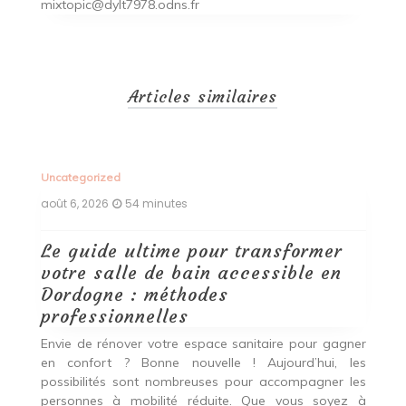
mixtopic@dylt7978.odns.fr
Articles similaires
Uncategorized
Un
août 6, 2026
54 minutes
ao
Le guide ultime pour transformer
D
votre salle de bain accessible en
t
Dordogne : méthodes
P
professionnelles
he
Be
 un
q
Envie de rénover votre espace sanitaire pour gagner
on
p
en confort ? Bonne nouvelle ! Aujourd’hui, les
tif
b
possibilités sont nombreuses pour accompagner les
ter
Tr
personnes à mobilité réduite. Que vous soyez à