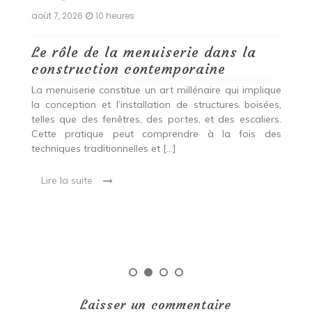
août 7, 2026
10 heures
ao
Le rôle de la menuiserie dans la
Q
construction contemporaine
d
p
nde
La menuiserie constitue un art millénaire qui implique
r
es,
la conception et l’installation de structures boisées,
p
 Ce
telles que des fenêtres, des portes, et des escaliers.
es
Cette pratique peut comprendre à la fois des
R
techniques traditionnelles et […]
e
ma
Lire la suite
es
qu
Laisser un commentaire