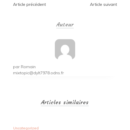
Navigation
Article précédent
Article suivant
de
Auteur
l’article
par
Romain
mixtopic@dylt7978.odns.fr
Articles similaires
Uncategorized
Un