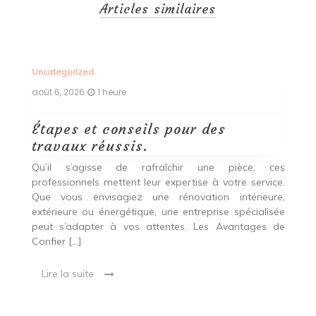
Articles similaires
Uncategorized
Un
août 6, 2026
1 heure
ao
Étapes et conseils pour des
D
travaux réussis.
c
c
Qu’il s’agisse de rafraîchir une pièce, ces
professionnels mettent leur expertise à votre service.
L
Que vous envisagiez une rénovation intérieure,
p
extérieure ou énergétique, une entreprise spécialisée
e
t,
peut s’adapter à vos attentes. Les Avantages de
es
une
Confier […]
s
est
[…
 ce
Lire la suite