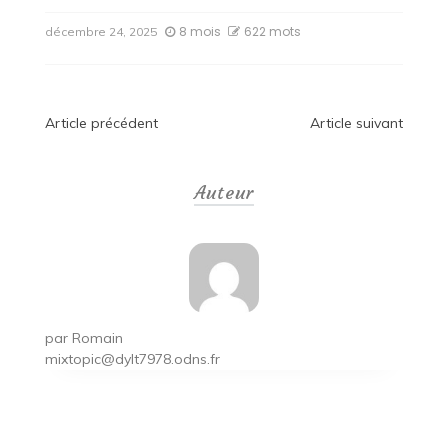
8 mois
622 mots
décembre 24, 2025
Navigation
Article précédent
Article suivant
de
Auteur
l’article
par
Romain
mixtopic@dylt7978.odns.fr