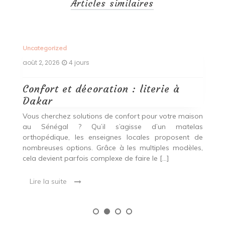
Articles similaires
Uncategorized
Un
août 2, 2026
4 jours
ao
Confort et décoration : literie à
B
Dakar
i
our
Vous cherchez solutions de confort pour votre maison
Vo
ier
au Sénégal ? Qu’il s’agisse d’un matelas
a
oix
orthopédique, les enseignes locales proposent de
c
nombreuses options. Grâce à les multiples modèles,
u
cela devient parfois complexe de faire le […]
de
Lire la suite