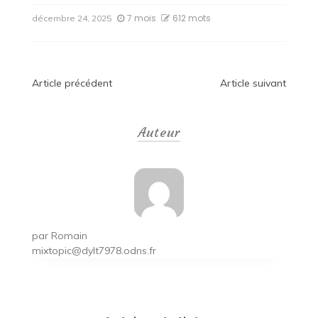
7 mois
612 mots
décembre 24, 2025
Navigation
Article précédent
Article suivant
de
Auteur
l’article
par
Romain
mixtopic@dylt7978.odns.fr