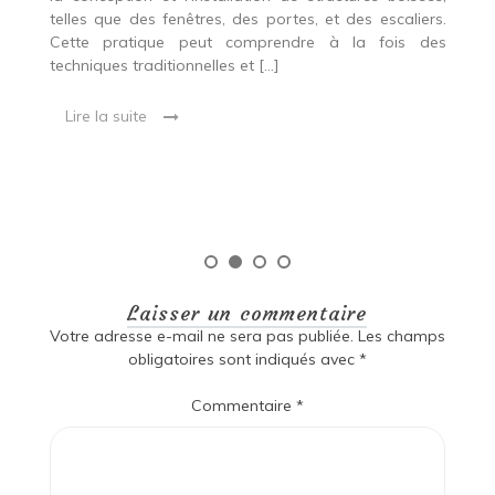
p
 Ce
telles que des fenêtres, des portes, et des escaliers.
es
Cette pratique peut comprendre à la fois des
R
techniques traditionnelles et […]
e
ma
Lire la suite
es
qu
Laisser un commentaire
Votre adresse e-mail ne sera pas publiée.
Les champs
obligatoires sont indiqués avec
*
Commentaire
*