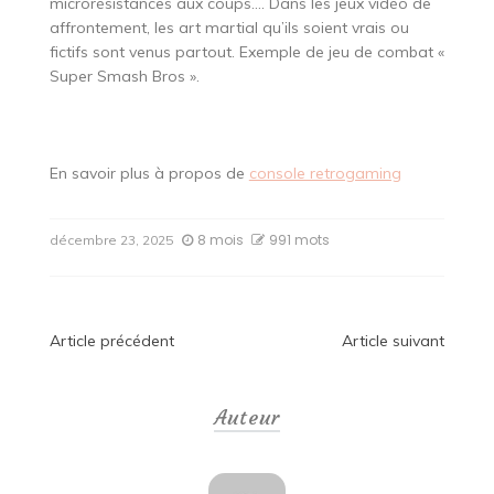
microrésistances aux coups…. Dans les jeux vidéo de
affrontement, les art martial qu’ils soient vrais ou
fictifs sont venus partout. Exemple de jeu de combat «
Super Smash Bros ».
En savoir plus à propos de
console retrogaming
8 mois
991 mots
décembre 23, 2025
Navigation
Article précédent
Article suivant
de
Auteur
l’article