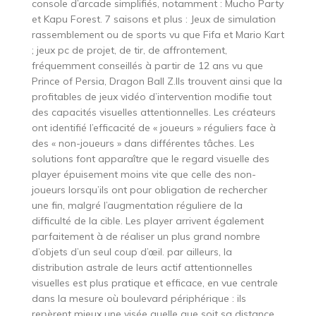
console d’arcade simplifiés, notamment : Mucho Party
et Kapu Forest. 7 saisons et plus : Jeux de simulation
rassemblement ou de sports vu que Fifa et Mario Kart
; jeux pc de projet, de tir, de affrontement,
fréquemment conseillés à partir de 12 ans vu que
Prince of Persia, Dragon Ball Z.Ils trouvent ainsi que la
profitables de jeux vidéo d’intervention modifie tout
des capacités visuelles attentionnelles. Les créateurs
ont identifié l’efficacité de « joueurs » réguliers face à
des « non-joueurs » dans différentes tâches. Les
solutions font apparaître que le regard visuelle des
player épuisement moins vite que celle des non-
joueurs lorsqu’ils ont pour obligation de rechercher
une fin, malgré l’augmentation réguliere de la
difficulté de la cible. Les player arrivent également
parfaitement à de réaliser un plus grand nombre
d’objets d’un seul coup d’œil. par ailleurs, la
distribution astrale de leurs actif attentionnelles
visuelles est plus pratique et efficace, en vue centrale
dans la mesure où boulevard périphérique : ils
repèrent mieux une visée quelle que soit sa distance