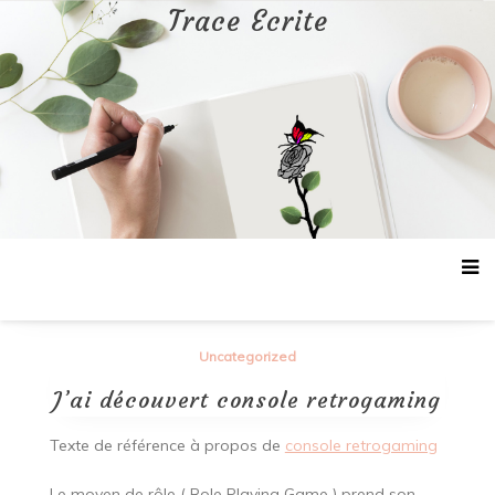
Aller
Trace Ecrite
au
contenu
Uncategorized
J’ai découvert console retrogaming
Texte de référence à propos de
console retrogaming
Le moyen de rôle ( Role Playing Game ) prend son