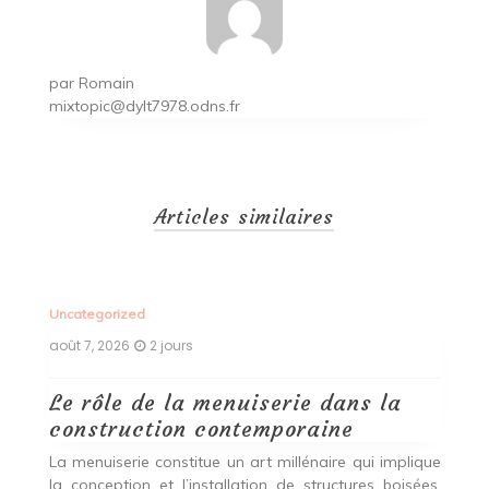
par
Romain
mixtopic@dylt7978.odns.fr
Articles similaires
Uncategorized
Un
août 7, 2026
2 jours
ao
Le rôle de la menuiserie dans la
Q
construction contemporaine
d
p
nde
La menuiserie constitue un art millénaire qui implique
r
es,
la conception et l’installation de structures boisées,