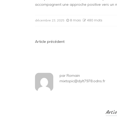
accompagnent une approche positive vers un m
8 mois
480 mots
décembre 23, 2025
Navigation
Article précédent
de
l’article
par
Romain
mixtopic@dylt7978.odns.fr
Arti