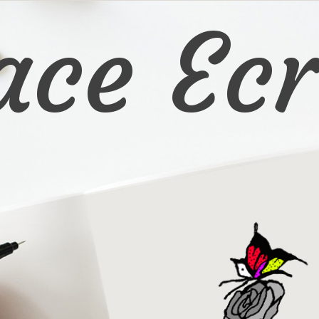
ace Ecr