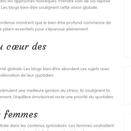
ans les approches holistiques. Prendre soin de soi repose
 Les blogs bien-être soulignent cette vision globale.
 contenus montrent que le bien-être profond commence de
 piliers essentiels pour s’épanouir pleinement.
au cœur des
anté globale. Les blogs bien-être abordent ces sujets avec
élioration de leur quotidien.
timulent une meilleure gestion du stress. Ils soulignent la
ement, l’équilibre émotionnel reste une priorité du quotidien.
es femmes
ntrale dans les contenus spécialisés. Les femmes souhaitent