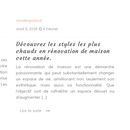
Uncategorized
Unc
août 6, 2026
4 heures
aoû
Découvrez les styles les plus
Le
chauds en rénovation de maison
vo
cette année.
Do
 ces
pr
otre
La rénovation de maison est une démarche
tion
passionnante qui peut substantiellement changer
Env
rise
un espace de vie, améliorant non seulement son
gag
 Les
esthétique, mais aussi sa fonctionnalité. Que
le
l’objectif soit de rafraîchir un espace désuet ou
acc
d’augmenter […]
Que
en 
Lire la suite
L