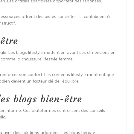
ien. Les articles spécialisés apportent des réponses.
ressources offrent des pistes concrètes. Ils contribuent à
structif.
être
obale. Les blogs lifestyle mettent en avant ces dimensions en
s comme la chaussure lifestyle femme.
renforcer son confort. Les contenus lifestyle montrent que
ien devient un facteur clé de l’équilibre.
es blogs bien-être
ter informé. Ces plateformes centralisent des conseils
lic.
couvrir des solutions adaptées. Les blogs beauté