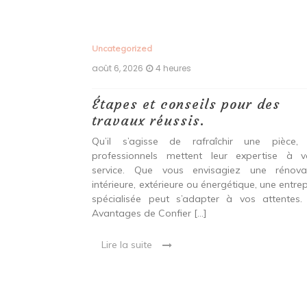
Uncategorized
août 6, 2026
4 heures
ux,
Étapes et conseils pour des
echniques
travaux réussis.
r une
Qu’il s’agisse de rafraîchir une pièce,
durable et
professionnels mettent leur expertise à v
service. Que vous envisagiez une rénova
intérieure, extérieure ou énergétique, une entrep
 entre confort,
spécialisée peut s’adapter à vos attentes.
étique Rénover
Avantages de Confier […]
et technique. Il
 qui peut être
Lire la suite
oré […]