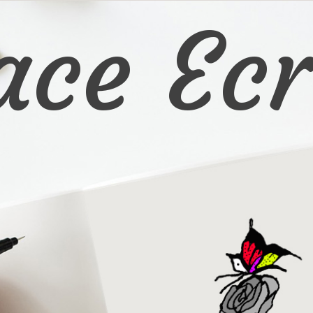
ace Ecr