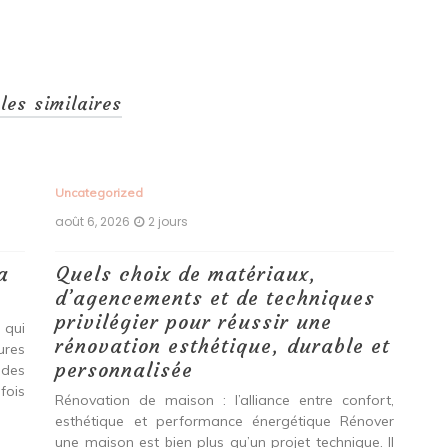
cles similaires
Uncategorized
Unc
août 6, 2026
2 jours
aoû
a
Quels choix de matériaux,
Ét
d’agencements et de techniques
tr
privilégier pour réussir une
 qui
Qu
rénovation esthétique, durable et
tures
pro
personnalisée
 des
se
fois
int
Rénovation de maison : l’alliance entre confort,
spé
esthétique et performance énergétique Rénover
Ava
une maison est bien plus qu’un projet technique. Il