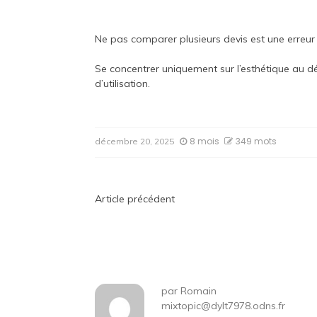
Ne pas comparer plusieurs devis est une erreur
Se concentrer uniquement sur l’esthétique au d
d’utilisation.
8 mois
349 mots
décembre 20, 2025
Navigation
Article précédent
de
l’article
par
Romain
mixtopic@dylt7978.odns.fr