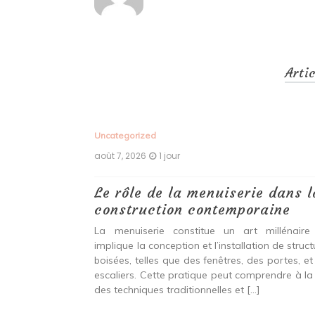
Arti
Uncategorized
août 7, 2026
1 jour
 antiques :
Le rôle de la menuiserie dans l
construction contemporaine
ine ancien qui
La menuiserie constitue un art millénaire
stallation de
implique la conception et l’installation de struc
s fenêtres, des
boisées, telles que des fenêtres, des portes, et
eut inclure à la
escaliers. Cette pratique peut comprendre à la 
ionnelles et
des techniques traditionnelles et […]