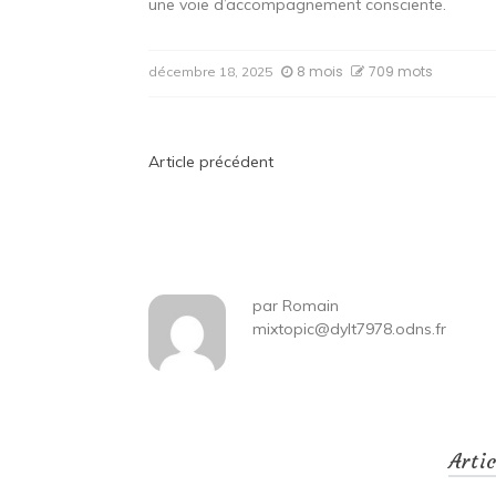
une voie d’accompagnement consciente.
8 mois
709 mots
décembre 18, 2025
Navigation
Article précédent
de
l’article
par
Romain
mixtopic@dylt7978.odns.fr
Arti