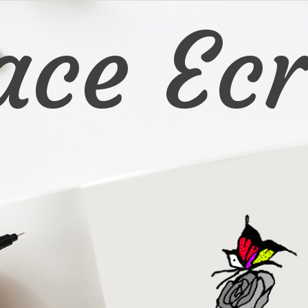
ace Ecr