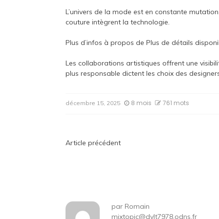
L’univers de la mode est en constante mutation
couture intègrent la technologie.
Plus d’infos à propos de
Plus de détails disponi
Les collaborations artistiques offrent une visib
plus responsable dictent les choix des designer
8 mois
761 mots
décembre 15, 2025
Navigation
Article précédent
de
l’article
par
Romain
mixtopic@dylt7978.odns.fr