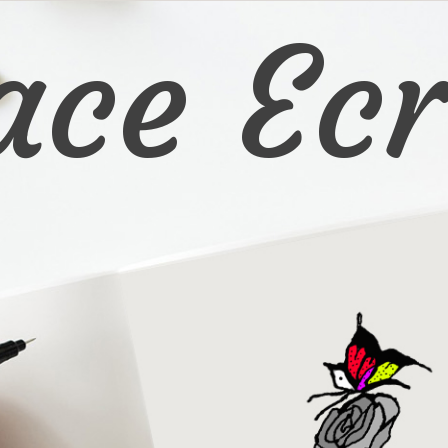
ace Ecr