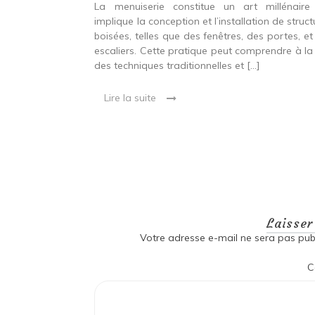
ine ancien qui
La menuiserie constitue un art millénaire
stallation de
implique la conception et l’installation de struc
s fenêtres, des
boisées, telles que des fenêtres, des portes, et
eut inclure à la
escaliers. Cette pratique peut comprendre à la 
ionnelles et
des techniques traditionnelles et […]
Lire la suite
Laisse
Votre adresse e-mail ne sera pas publ
C