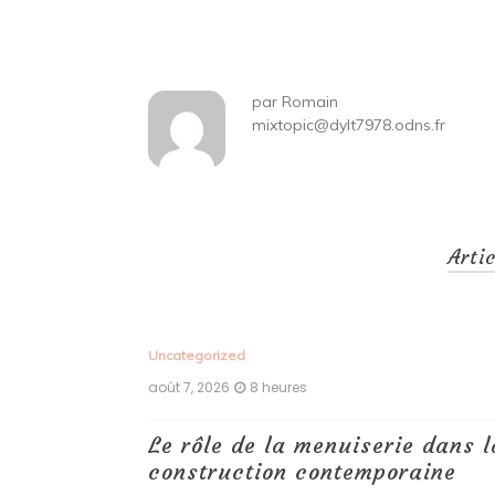
de
l’article
par
Romain
mixtopic@dylt7978.odns.fr
Arti
Uncategorized
août 7, 2026
8 heures
 antiques :
Le rôle de la menuiserie dans l
construction contemporaine