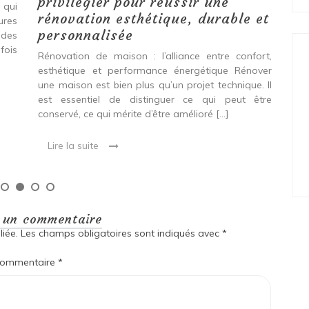
privilégier pour réussir une
 qui
Qu
rénovation esthétique, durable et
tures
pro
personnalisée
 des
se
fois
int
Rénovation de maison : l’alliance entre confort,
spé
esthétique et performance énergétique Rénover
Ava
une maison est bien plus qu’un projet technique. Il
est essentiel de distinguer ce qui peut être
L
conservé, ce qui mérite d’être amélioré […]
Lire la suite
r un commentaire
iée.
Les champs obligatoires sont indiqués avec
*
ommentaire
*