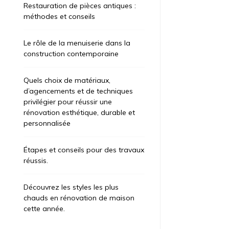
Restauration de pièces antiques :
méthodes et conseils
Le rôle de la menuiserie dans la
construction contemporaine
Quels choix de matériaux,
d’agencements et de techniques
privilégier pour réussir une
rénovation esthétique, durable et
personnalisée
Étapes et conseils pour des travaux
réussis.
ategorized
Uncategorized
t 6, 2026
1 jour
août 7, 2026
8
Découvrez les styles les plus
chauds en rénovation de maison
apes et conseils pour des
Restaurat
cette année.
avaux réussis.
méthodes 