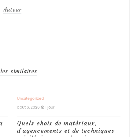
Auteur
cles similaires
Uncategorized
Unc
août 6, 2026
1 jour
aoû
a
Quels choix de matériaux,
Ét
d’agencements et de techniques
tr