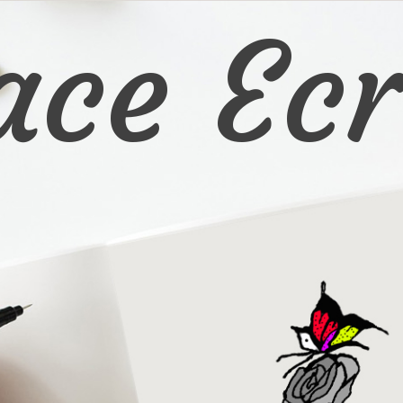
ace Ecr