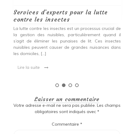
Services d’experts pour la lutte
C
contre les insectes
D
ent
La lutte contre les insectes est un processus crucial de
Vo
des
la gestion des nuisibles, particulièrement quand il
vo
eur
s’agit de éliminer les punaises de lit. Ces insectes
é
ent
nuisibles peuvent causer de grandes nuisances dans
va
les domiciles, […]
Lire la suite
Laisser un commentaire
Votre adresse e-mail ne sera pas publiée.
Les champs
obligatoires sont indiqués avec
*
Commentaire
*