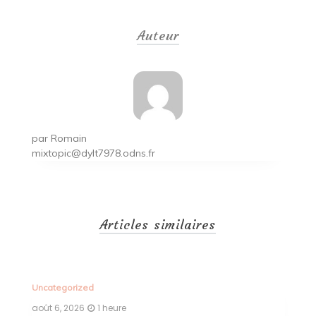
de
Auteur
l’article
par
Romain
mixtopic@dylt7978.odns.fr
Articles similaires
Uncategorized
Un
août 6, 2026
1 heure
ao