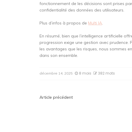
fonctionnement de les décisions sont prises par 
confidentialité des données des utilisateurs.
Plus d’infos à propos de
Multi IA
.
En résumé, bien que l’intelligence artificielle of
progression exige une gestion avec prudence. Pa
les avantages que les risques, nous sommes en 
dans son ensemble.
8 mois
382 mots
décembre 14, 2025
Navigation
Article précédent
de
l’article