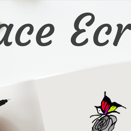
ace Ecr