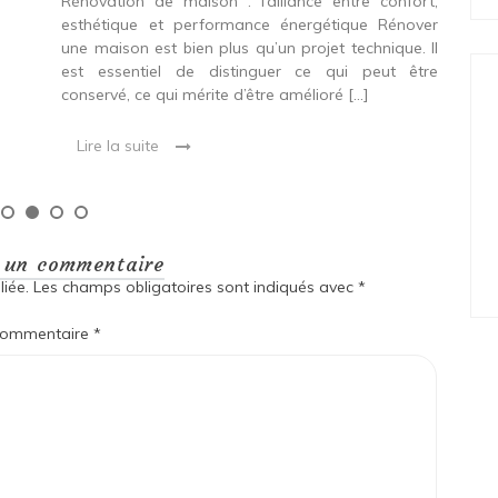
Rénovation de maison : l’alliance entre confort,
spé
esthétique et performance énergétique Rénover
Ava
une maison est bien plus qu’un projet technique. Il
est essentiel de distinguer ce qui peut être
L
conservé, ce qui mérite d’être amélioré […]
Lire la suite
r un commentaire
iée.
Les champs obligatoires sont indiqués avec
*
ommentaire
*