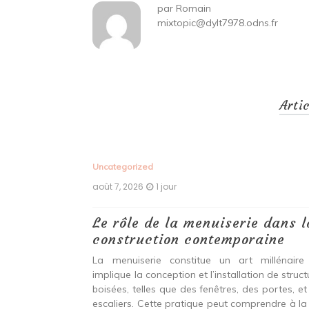
par
Romain
mixtopic@dylt7978.odns.fr
Arti
Uncategorized
août 7, 2026
1 jour
 antiques :
Le rôle de la menuiserie dans l
construction contemporaine
ine ancien qui
La menuiserie constitue un art millénaire
stallation de
implique la conception et l’installation de struc
s fenêtres, des
boisées, telles que des fenêtres, des portes, et
eut inclure à la
escaliers. Cette pratique peut comprendre à la 