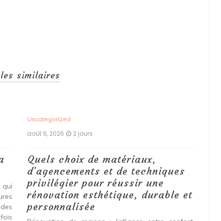
cles similaires
Uncategorized
Unc
août 6, 2026
2 jours
aoû
a
Quels choix de matériaux,
Ét
d’agencements et de techniques
tr
privilégier pour réussir une
 qui
Qu
rénovation esthétique, durable et
tures
pro
personnalisée
 des
se
fois
int