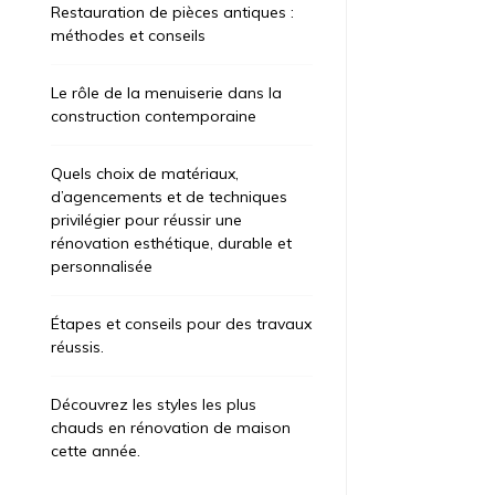
Restauration de pièces antiques :
méthodes et conseils
Le rôle de la menuiserie dans la
construction contemporaine
Quels choix de matériaux,
d’agencements et de techniques
privilégier pour réussir une
rénovation esthétique, durable et
personnalisée
ategorized
Uncategorized
t 6, 2026
2 jours
août 7, 2026
1 
Étapes et conseils pour des travaux
réussis.
apes et conseils pour des
Restaurat
avaux réussis.
méthodes 
Découvrez les styles les plus
’il s’agisse de rafraîchir une pièce, ces
La menuiserie
chauds en rénovation de maison
fessionnels mettent leur expertise à votre
demande la c
cette année.
rvice. Que vous envisagiez une rénovation
structures bo
érieure, extérieure ou énergétique, une entreprise
portes, et des 