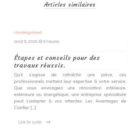
Articles similaires
Uncategorized
Un
août 6, 2026
9 heures
ao
Étapes et conseils pour des
D
travaux réussis.
c
c
Qu’il s’agisse de rafraîchir une pièce, ces
professionnels mettent leur expertise à votre service.
L
Que vous envisagiez une rénovation intérieure,
p
extérieure ou énergétique, une entreprise spécialisée
e
t,
peut s’adapter à vos attentes. Les Avantages de
es
une
Confier […]
s
est
[…
 ce
Lire la suite