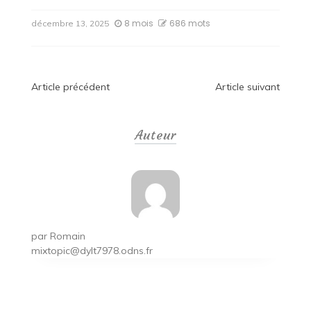
8 mois
686 mots
décembre 13, 2025
Navigation
Article précédent
Article suivant
de
Auteur
l’article
par
Romain
mixtopic@dylt7978.odns.fr