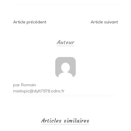
Navigation
Article précédent
Article suivant
de
Auteur
l’article
par
Romain
mixtopic@dylt7978.odns.fr
Articles similaires