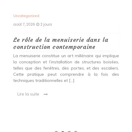
Uncategorized
Un
août 7, 2026
2 jours
ao
Le rôle de la menuiserie dans la
Q
construction contemporaine
d
p
nde
La menuiserie constitue un art millénaire qui implique
r
es,
la conception et l’installation de structures boisées,
p
 Ce
telles que des fenêtres, des portes, et des escaliers.
es
Cette pratique peut comprendre à la fois des
R
techniques traditionnelles et […]
e
ma
Lire la suite
es
qu