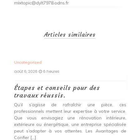
mixtopic@dylt7978.odns.fr
Articles similaires
Uncategorized
Un
août 6, 2026
6 heures
ao
Étapes et conseils pour des
D
travaux réussis.
c
c
Qu’il s’agisse de rafraîchir une pièce, ces
professionnels mettent leur expertise à votre service.
L
Que vous envisagiez une rénovation intérieure,
p
extérieure ou énergétique, une entreprise spécialisée
e
t,
peut s’adapter à vos attentes. Les Avantages de
es
une
Confier […]
s