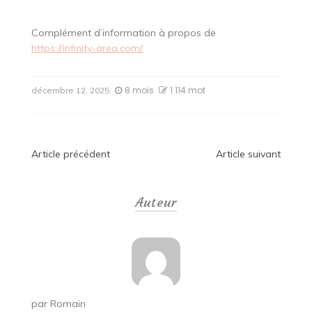
Complément d’information à propos de
https://infinity-area.com/
8 mois
1 114 mot
décembre 12, 2025
Navigation
Article précédent
Article suivant
de
Auteur
l’article
par
Romain