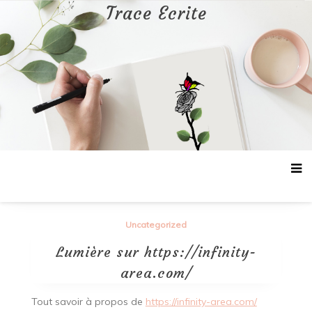
Aller
Trace Ecrite
au
contenu
Uncategorized
Lumière sur https://infinity-
area.com/
Tout savoir à propos de
https://infinity-area.com/