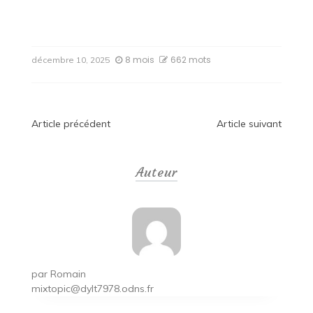
8 mois
662 mots
décembre 10, 2025
Navigation
Article précédent
Article suivant
de
Auteur
l’article
par
Romain
mixtopic@dylt7978.odns.fr