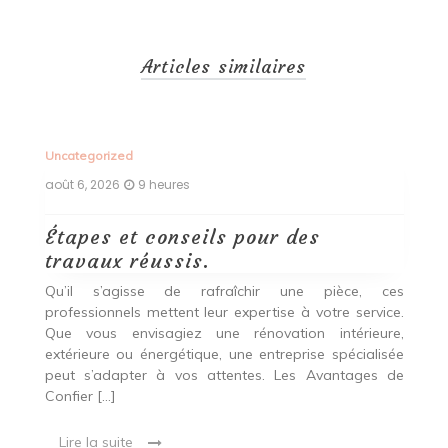
Articles similaires
Uncategorized
Un
août 6, 2026
9 heures
ao
Étapes et conseils pour des
D
travaux réussis.
c
c
Qu’il s’agisse de rafraîchir une pièce, ces
professionnels mettent leur expertise à votre service.
L
Que vous envisagiez une rénovation intérieure,
p
extérieure ou énergétique, une entreprise spécialisée
e
t,
peut s’adapter à vos attentes. Les Avantages de
es
une
Confier […]
s
est
[…
 ce
Lire la suite