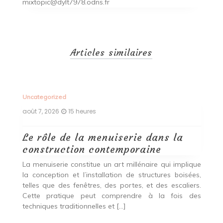
mixtopic@dylt7978.odns.fr
Articles similaires
Uncategorized
Un
août 7, 2026
15 heures
ao
Le rôle de la menuiserie dans la
Q
construction contemporaine
d
p
nde
La menuiserie constitue un art millénaire qui implique
r
es,
la conception et l’installation de structures boisées,
p
 Ce
telles que des fenêtres, des portes, et des escaliers.
es
Cette pratique peut comprendre à la fois des
R
techniques traditionnelles et […]
e
ma