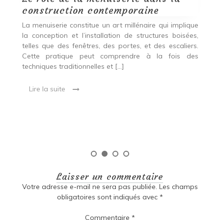
construction contemporaine
d
p
nde
La menuiserie constitue un art millénaire qui implique
r
es,
la conception et l’installation de structures boisées,
p
 Ce
telles que des fenêtres, des portes, et des escaliers.
es
Cette pratique peut comprendre à la fois des
R
techniques traditionnelles et […]
e
ma
Lire la suite
es
qu
Laisser un commentaire
Votre adresse e-mail ne sera pas publiée.
Les champs
obligatoires sont indiqués avec
*
Commentaire
*