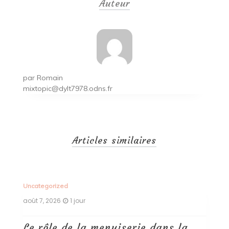
Auteur
l’article
par
Romain
mixtopic@dylt7978.odns.fr
Articles similaires
Uncategorized
Un
août 7, 2026
1 jour
ao
Le rôle de la menuiserie dans la
Q