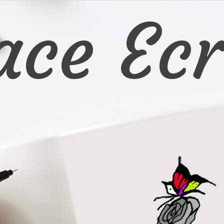
ace Ecr