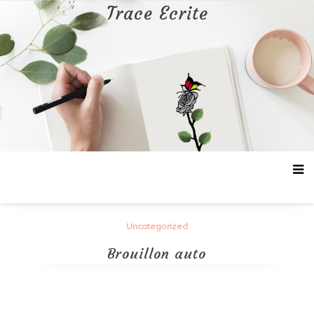
Aller
Trace Ecrite
au
contenu
Uncategorized
Brouillon auto