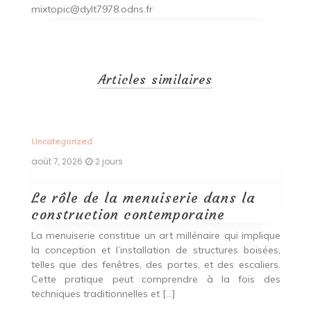
mixtopic@dylt7978.odns.fr
Articles similaires
Uncategorized
Un
août 7, 2026
2 jours
ao
Le rôle de la menuiserie dans la
Q
construction contemporaine
d
p
nde
La menuiserie constitue un art millénaire qui implique
r
es,
la conception et l’installation de structures boisées,
p
 Ce
telles que des fenêtres, des portes, et des escaliers.
es
Cette pratique peut comprendre à la fois des
R
techniques traditionnelles et […]
e