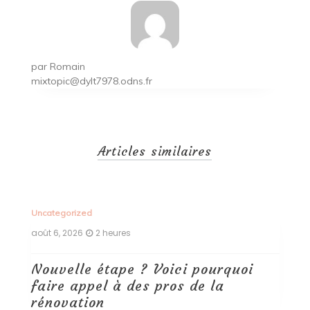
par
Romain
mixtopic@dylt7978.odns.fr
Articles similaires
Uncategorized
Un
août 6, 2026
2 heures
ao
Nouvelle étape ? Voici pourquoi
P
faire appel à des pros de la
d
rénovation
Ce