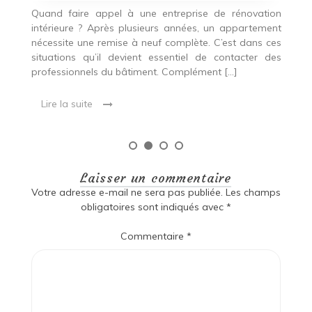
da
se
Quand faire appel à une entreprise de rénovation
pr
un
intérieure ? Après plusieurs années, un appartement
ca
on
nécessite une remise à neuf complète. C’est dans ces
un
Que
situations qu’il devient essentiel de contacter des
professionnels du bâtiment. Complément […]
Lire la suite
Laisser un commentaire
Votre adresse e-mail ne sera pas publiée.
Les champs
obligatoires sont indiqués avec
*
Commentaire
*