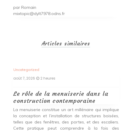
par
Romain
mixtopic@dylt7978.odns.fr
Articles similaires
Uncategorized
Un
août 7, 2026
2 heures
ao
Le rôle de la menuiserie dans la
Q
construction contemporaine
d
p
nde
La menuiserie constitue un art millénaire qui implique
r
es,
la conception et l’installation de structures boisées,
p
 Ce
telles que des fenêtres, des portes, et des escaliers.
es
Cette pratique peut comprendre à la fois des
R