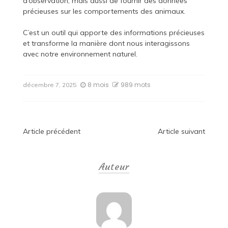
d’observation, mais aussi de fournir des données
précieuses sur les comportements des animaux.
C’est un outil qui apporte des informations précieuses
et transforme la manière dont nous interagissons
avec notre environnement naturel.
8 mois
989 mots
décembre 7, 2025
Navigation
Article précédent
Article suivant
de
Auteur
l’article