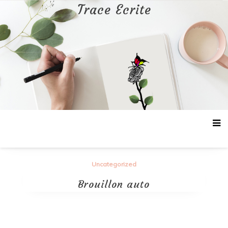
Aller
Trace Ecrite
au
contenu
Uncategorized
Brouillon auto