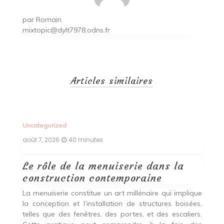
par
Romain
mixtopic@dylt7978.odns.fr
Articles similaires
Uncategorized
Un
août 7, 2026
40 minutes
ao
Le rôle de la menuiserie dans la
Q
construction contemporaine
d
p
nde
La menuiserie constitue un art millénaire qui implique
r
es,
la conception et l’installation de structures boisées,
p
 Ce
telles que des fenêtres, des portes, et des escaliers.