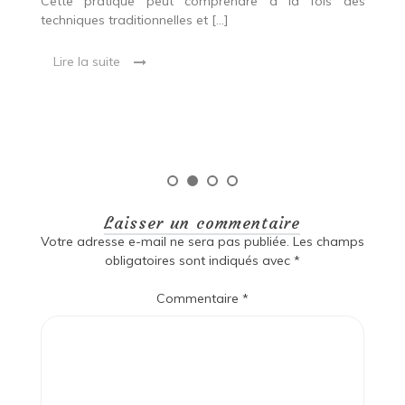
es
Cette pratique peut comprendre à la fois des
R
techniques traditionnelles et […]
e
ma
Lire la suite
es
qu
Laisser un commentaire
Votre adresse e-mail ne sera pas publiée.
Les champs
obligatoires sont indiqués avec
*
Commentaire
*