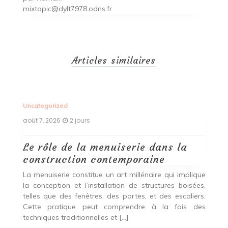
mixtopic@dylt7978.odns.fr
Articles similaires
Uncategorized
Un
août 7, 2026
2 jours
ao
Le rôle de la menuiserie dans la
Q
construction contemporaine
d
p
nde
La menuiserie constitue un art millénaire qui implique
r
es,
la conception et l’installation de structures boisées,
p
 Ce
telles que des fenêtres, des portes, et des escaliers.
es
Cette pratique peut comprendre à la fois des
R
techniques traditionnelles et […]
e