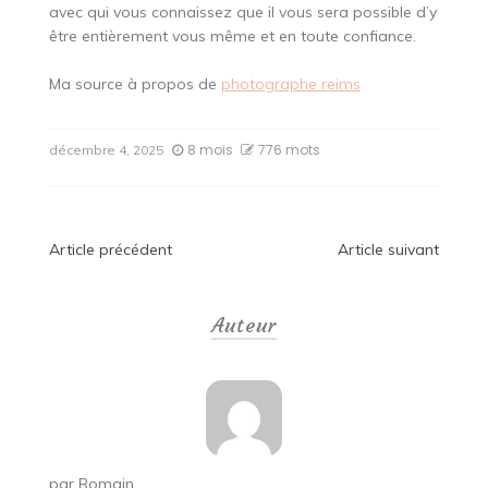
avec qui vous connaissez que il vous sera possible d’y
être entièrement vous même et en toute confiance.
Ma source à propos de
photographe reims
8 mois
776 mots
décembre 4, 2025
Navigation
Article précédent
Article suivant
de
Auteur
l’article
par
Romain