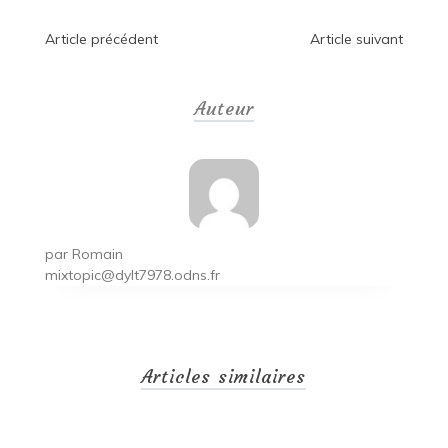
Navigation
Article précédent
Article suivant
de
Auteur
l’article
par
Romain
mixtopic@dylt7978.odns.fr
Articles similaires