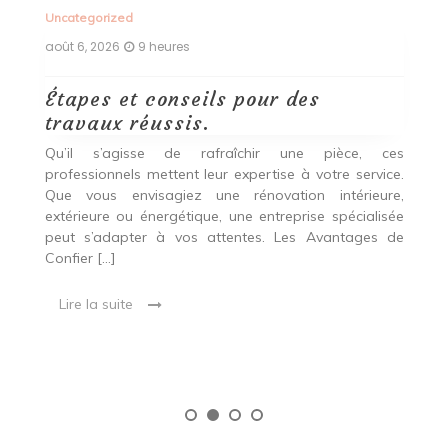
Uncategorized
Un
août 6, 2026
9 heures
ao
Étapes et conseils pour des
D
travaux réussis.
c
c
Qu’il s’agisse de rafraîchir une pièce, ces
professionnels mettent leur expertise à votre service.
L
Que vous envisagiez une rénovation intérieure,
p
extérieure ou énergétique, une entreprise spécialisée
e
t,
peut s’adapter à vos attentes. Les Avantages de
es
une
Confier […]
s
est
[…
 ce
Lire la suite