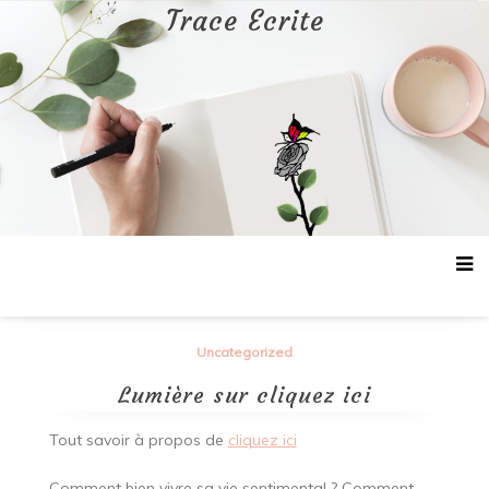
Aller
Trace Ecrite
au
contenu
Uncategorized
Lumière sur cliquez ici
Tout savoir à propos de
cliquez ici
Comment bien vivre sa vie sentimental ? Comment