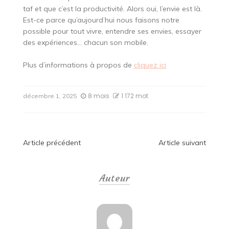
taf et que c’est la productivité. Alors oui, l’envie est là.
Est-ce parce qu’aujourd’hui nous faisons notre
possible pour tout vivre, entendre ses envies, essayer
des expériences… chacun son mobile.
Plus d’informations à propos de
cliquez ici
8 mois
1 172 mot
décembre 1, 2025
Navigation
Article précédent
Article suivant
de
Auteur
l’article