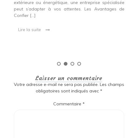
extérieure ou énergétique, une entreprise spécialisée
e
t,
peut s’adapter à vos attentes. Les Avantages de
es
une
Confier […]
s
est
[…
 ce
Lire la suite
Laisser un commentaire
Votre adresse e-mail ne sera pas publiée.
Les champs
obligatoires sont indiqués avec
*
Commentaire
*