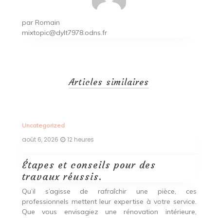
par
Romain
mixtopic@dylt7978.odns.fr
Articles similaires
Uncategorized
Un
août 6, 2026
12 heures
ao
Étapes et conseils pour des
D
travaux réussis.
c
c
Qu’il s’agisse de rafraîchir une pièce, ces
professionnels mettent leur expertise à votre service.
L
Que vous envisagiez une rénovation intérieure,
p