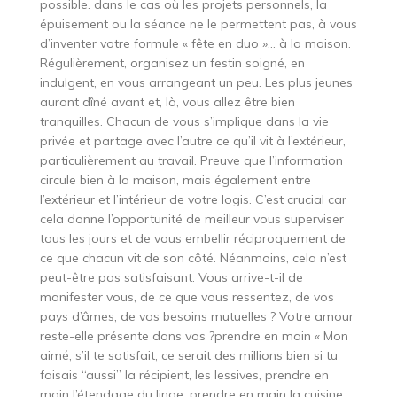
possible. dans le cas où les projets personnels, la
épuisement ou la séance ne le permettent pas, à vous
d’inventer votre formule « fête en duo »… à la maison.
Régulièrement, organisez un festin soigné, en
indulgent, en vous arrangeant un peu. Les plus jeunes
auront dîné avant et, là, vous allez être bien
tranquilles. Chacun de vous s’implique dans la vie
privée et partage avec l’autre ce qu’il vit à l’extérieur,
particulièrement au travail. Preuve que l’information
circule bien à la maison, mais également entre
l’extérieur et l’intérieur de votre logis. C’est crucial car
cela donne l’opportunité de meilleur vous superviser
tous les jours et de vous embellir réciproquement de
ce que chacun vit de son côté. Néanmoins, cela n’est
peut-être pas satisfaisant. Vous arrive-t-il de
manifester vous, de ce que vous ressentez, de vos
pays d’âmes, de vos besoins mutuelles ? Votre amour
reste-elle présente dans vos ?prendre en main « Mon
aimé, s’il te satisfait, ce serait des millions bien si tu
faisais “aussi” la récipient, les lessives, prendre en
main l’étendage du linge, prendre en main la cuisine…