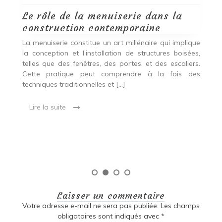
e la menuiserie dans la
Quels choix de 
ion contemporaine
d’agencements 
privilégier pour
constitue un art millénaire qui implique
rénovation esth
et l’installation de structures boisées,
personnalisée
 fenêtres, des portes, et des escaliers.
ue peut comprendre à la fois des
Rénovation de maison 
itionnelles et […]
esthétique et perform
maison est bien plus q
essentiel de distinguer
qui mérite d’être amélio
Lire la suite
Laisser un commentaire
Votre adresse e-mail ne sera pas publiée.
Les champs
obligatoires sont indiqués avec
*