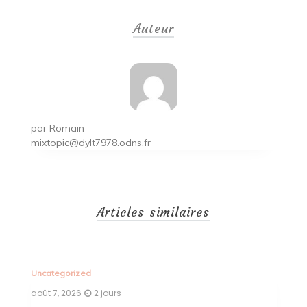
de
Auteur
l’article
par
Romain
mixtopic@dylt7978.odns.fr
Articles similaires
Uncategorized
 jours
août 6, 2026
3 jours