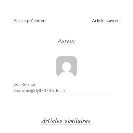
Navigation
Article précédent
Article suivant
de
Auteur
l’article
par
Romain
mixtopic@dylt7978.odns.fr
Articles similaires