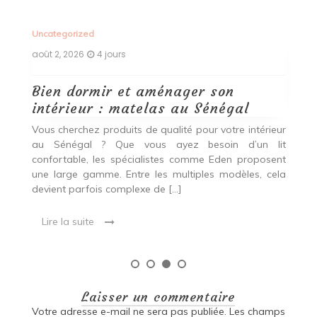
Uncategorized
Un
août 2, 2026
4 jours
ao
Bien dormir et aménager son
A
intérieur : matelas au Sénégal
:
son
Vous cherchez produits de qualité pour votre intérieur
V
as
au Sénégal ? Que vous ayez besoin d’un lit
vo
de
confortable, les spécialistes comme Eden proposent
m
es,
une large gamme. Entre les multiples modèles, cela
pr
devient parfois complexe de […]
mo
Lire la suite
Laisser un commentaire
Votre adresse e-mail ne sera pas publiée.
Les champs