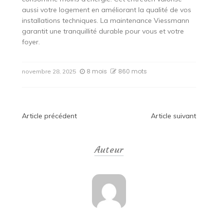
aussi votre logement en améliorant la qualité de vos
installations techniques. La maintenance Viessmann
garantit une tranquillité durable pour vous et votre
foyer.
8 mois
860 mots
novembre 28, 2025
Navigation
Article précédent
Article suivant
de
Auteur
l’article