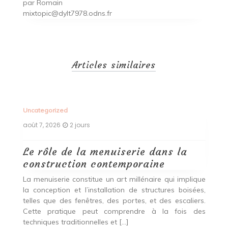
par
Romain
mixtopic@dylt7978.odns.fr
Articles similaires
Uncategorized
Un
août 7, 2026
2 jours
ao
Le rôle de la menuiserie dans la
Q
construction contemporaine
d
p
nde
La menuiserie constitue un art millénaire qui implique
r
es,
la conception et l’installation de structures boisées,
p
 Ce
telles que des fenêtres, des portes, et des escaliers.
es
Cette pratique peut comprendre à la fois des
R
techniques traditionnelles et […]
e