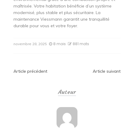
maîtrisée. Votre habitation bénéficie d’un système
modernisé, plus stable et plus sécuritaire. La
maintenance Viessmann garantit une tranquillité
durable pour vous et votre foyer.
8 mois
881 mots
novembre 28, 2025
Navigation
Article précédent
Article suivant
de
Auteur
l’article