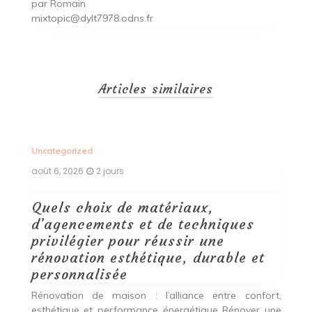
par
Romain
mixtopic@dylt7978.odns.fr
Articles similaires
Uncategorized
Un
août 6, 2026
2 jours
ao
Quels choix de matériaux,
É
d’agencements et de techniques
t
privilégier pour réussir une
que
Q
rénovation esthétique, durable et
es,
pr
personnalisée
rs.
Q
es
ex
Rénovation de maison : l’alliance entre confort,
p
esthétique et performance énergétique Rénover une