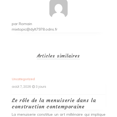
par
Romain
mixtopic@dylt7978.odns.fr
Articles similaires
Uncategorized
Un
août 7, 2026
3 jours
ao
Le rôle de la menuiserie dans la
Q
construction contemporaine
d
p
nde
La menuiserie constitue un art millénaire qui implique