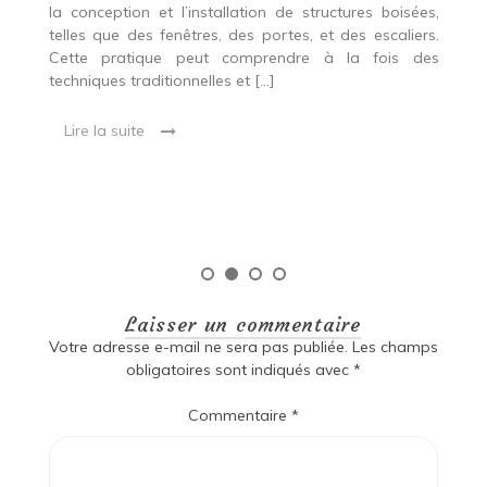
r
es,
la conception et l’installation de structures boisées,
p
 Ce
telles que des fenêtres, des portes, et des escaliers.
es
Cette pratique peut comprendre à la fois des
R
techniques traditionnelles et […]
e
ma
Lire la suite
es
qu
Laisser un commentaire
Votre adresse e-mail ne sera pas publiée.
Les champs
obligatoires sont indiqués avec
*
Commentaire
*