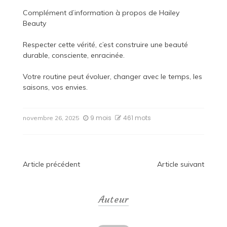
Complément d’information à propos de
Hailey
Beauty
Respecter cette vérité, c’est construire une beauté
durable, consciente, enracinée.
Votre routine peut évoluer, changer avec le temps, les
saisons, vos envies.
9 mois
461 mots
novembre 26, 2025
Navigation
Article précédent
Article suivant
de
Auteur
l’article