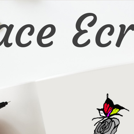
ace Ecr