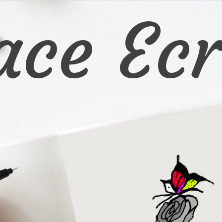
ace Ecr