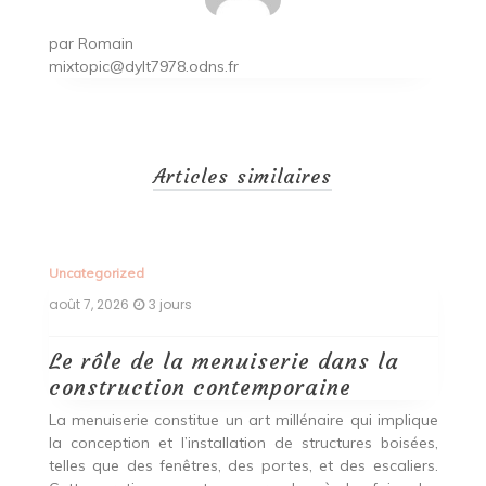
par
Romain
mixtopic@dylt7978.odns.fr
Articles similaires
Uncategorized
Un
août 7, 2026
3 jours
ao
Le rôle de la menuiserie dans la
Q
construction contemporaine
d
p
nde
La menuiserie constitue un art millénaire qui implique
r
es,
la conception et l’installation de structures boisées,
p
 Ce
telles que des fenêtres, des portes, et des escaliers.