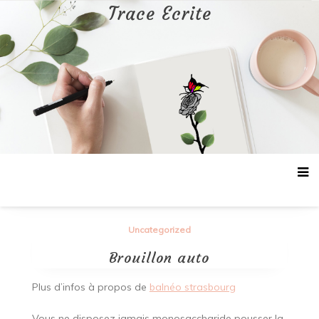
Aller
Trace Ecrite
au
contenu
Uncategorized
Brouillon auto
Plus d’infos à propos de
balnéo strasbourg
Vous ne disposez jamais monosaccharide pousser la