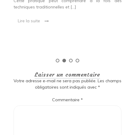
es
Cette pratique peut comprendre à la fois des
R
techniques traditionnelles et […]
e
ma
Lire la suite
es
qu
Laisser un commentaire
Votre adresse e-mail ne sera pas publiée.
Les champs
obligatoires sont indiqués avec
*
Commentaire
*