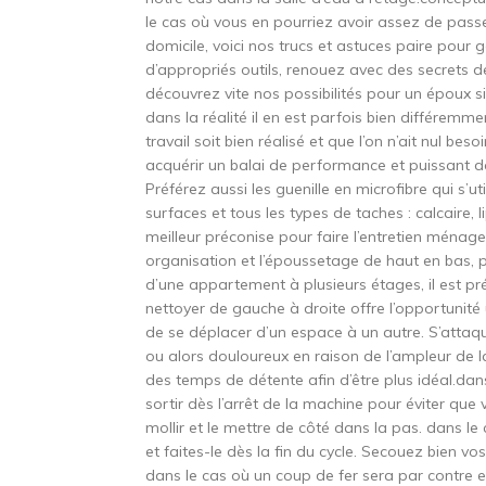
le cas où vous en pourriez avoir assez de pass
domicile, voici nos trucs et astuces paire pour ga
d’appropriés outils, renouez avec des secrets d
découvrez vite nos possibilités pour un époux sim
dans la réalité il en est parfois bien différemmen
travail soit bien réalisé et que l’on n’ait nul b
acquérir un balai de performance et puissant 
Préférez aussi les guenille en microfibre qui s’u
surfaces et tous les types de taches : calcaire, l
meilleur préconise pour faire l’entretien ménage
organisation et l’époussetage de haut en bas, pu
d’une appartement à plusieurs étages, il est p
nettoyer de gauche à droite offre l’opportunité u
de se déplacer d’un espace à un autre. S’attaque
ou alors douloureux en raison de l’ampleur de l
des temps de détente afin d’être plus idéal.dans
sortir dès l’arrêt de la machine pour éviter que v
mollir et le mettre de côté dans la pas. dans l
et faites-le dès la fin du cycle. Secouez bien
dans le cas où un coup de fer sera par contre 