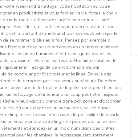
er votre week-end à nettoyer votre habitation ou votre
gner en productivité et vous faciliter la vie. faites le choix
e grands-mères, utilisez des ingrédients naturels… bref,
ple ! Avoir des outils efficients peut décrire évident, mais
t. C’est important de meilleur choisir ses outils afin que le
esoin de se ranimer à plusieurs fois. Pensez par exemple à
dans l’optique d’aspirer un maximum en un temps minimum.
tilisent asséché ou humides et nettoient quasi toutes les
ipide, poussière… Rien ne leur résiste.Être hiérarchisé est le
r rapidement. Il est guidé de entreprendre de par l
is de continuer par l’aspirateur et la linge. Dans le cas
référable de démarrer par les niveaux supérieurs. De même,
ne couverture de la totalité de la pièce de lingerie bien loin
r au nettoyage de l’intérieur d’un coup peut être insipide,
a tâche. Mieux vaut s’y prendre zone par zone et d’accorder
 le cas où vous disposez un sèche-linge, veillez à tout
otre linge ne se froisse. Vous aurez la possibilité de ainsi le
e cas où vous étendez votre linge, ne perdez pas un instant
 vos vêtements et étendez-en un maximum dans des cintres.
essentiel pour les chemises, le repassage sera fortement