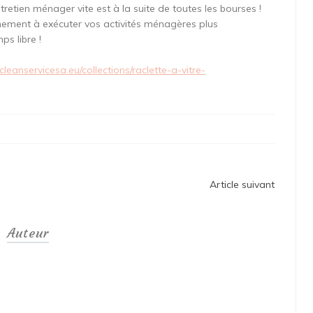
entretien ménager vite est à la suite de toutes les bourses !
nement à exécuter vos activités ménagères plus
s libre !
/cleanservicesa.eu/collections/raclette-a-vitre-
Article suivant
Auteur