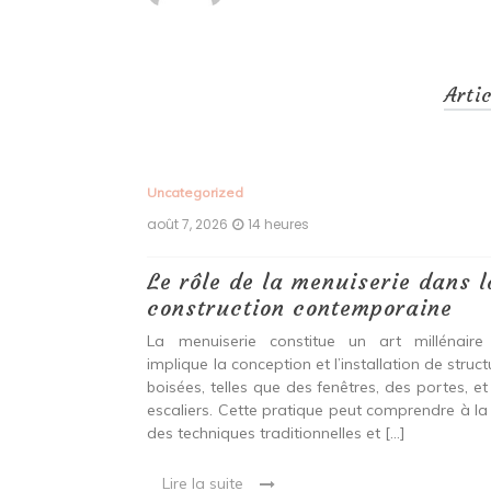
Arti
Uncategorized
août 7, 2026
14 heures
 antiques :
Le rôle de la menuiserie dans l
construction contemporaine
ine ancien qui
La menuiserie constitue un art millénaire
stallation de
implique la conception et l’installation de struc
s fenêtres, des
boisées, telles que des fenêtres, des portes, et
eut inclure à la
escaliers. Cette pratique peut comprendre à la 
ionnelles et
des techniques traditionnelles et […]
Lire la suite