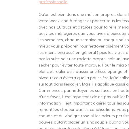
professionnelle
Qu’on est bien dans une maison propre… dans l
votre week-end à ranger et poncer tous les recoi
avec nos 10 trucs et astuces pour faire le ménage 
activités ménagères que vous avez à exécuter et
les semaines, chaque semaine ou chaque saison, v
mieux vous préparer.Pour nettoyer aisément vos 
les moins encrassé en général ) puis les vitres à 
par la suite soit une raclette propre, soit un l
sécher pour éviter toute marque. Pour le micro f
blanc et rouler puis passer une tissu éponge et
niveau : cela évitera que la poussière faîte salis
surtout dans l’escalier. Mais il s’applique aussi à
Commencez par nettoyer les surfaces en hauteu
d’une foyer, il est important de ne pas oublier l’
information. Il est important d’aérer tous les j
remontées d’odeur par les canalisations, vous 
chaude et du vinaigre rose. si les odeurs persi
pouvez autant placer un zinc souple quand vou
notre cas dans la salle d’eau à l’étage.concept