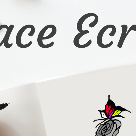
ace Ecr