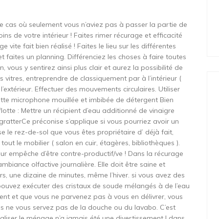
e cas où seulement vous n’aviez pas à passer la partie de
ns de votre intérieur ! Faites rimer récurage et efficacité
vite fait bien réalisé ! Faites le lieu sur les différentes
 faites un planning. Différenciez les choses à faire toutes
ous y sentirez ainsi plus clair et aurez la possibilité de
vitres, entreprendre de classiquement par à l’intérieur (
l’extérieur. Effectuer des mouvements circulaires. Utiliser
avette microphone mouillée et imbibée de détergent Bien
lotte : Mettre un récipient d’eau additionné de vinaigre
 gratterCe préconise s’applique si vous pourriez avoir un
se le rez-de-sol que vous êtes propriétaire d’ déjà fait,
 tout le mobilier ( salon en cuir, étagères, bibliothèques ).
r empêche d’être contre-productif/ve ! Dans la récurage
ambiance olfactive journalière. Elle doit être saine et
ours, une dizaine de minutes, même l’hiver. si vous avez des
pouvez exécuter des cristaux de soude mélangés à de l’eau
stent et que vous ne parvenez pas à vous en délivrer, vous
s ne vous servez pas de la douche ou du lavabo. C’est
ualiser le ménage n’a jamais été une divertissement ! dans