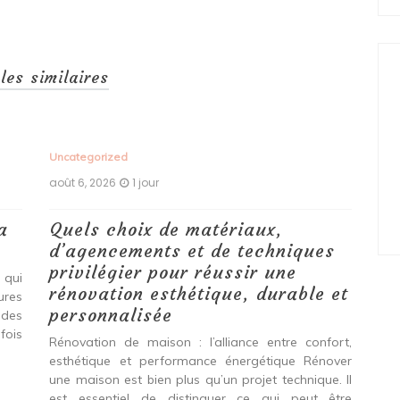
cles similaires
Uncategorized
Unc
août 6, 2026
1 jour
aoû
a
Quels choix de matériaux,
Ét
d’agencements et de techniques
tr
privilégier pour réussir une
 qui
Qu
rénovation esthétique, durable et
tures
pro
personnalisée
 des
se
fois
int
Rénovation de maison : l’alliance entre confort,
spé
esthétique et performance énergétique Rénover
Ava
une maison est bien plus qu’un projet technique. Il
est essentiel de distinguer ce qui peut être