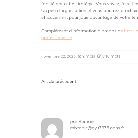
facilité par cette stratégie. Vous voyez, faire l’
Un peu d’organisation et vous pourrez prochai
efficacement pour jouir davantage de votre temp
Complément d’information à propos de
https:/
professionnelle
9 mois
846 mots
novembre 22, 2025
Navigation
Article précédent
de
l’article
par
Romain
mixtopic@dylt7978.odns.fr