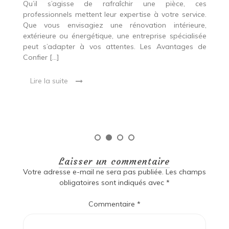
c
Qu’il s’agisse de rafraîchir une pièce, ces
professionnels mettent leur expertise à votre service.
L
Que vous envisagiez une rénovation intérieure,
p
extérieure ou énergétique, une entreprise spécialisée
e
t,
peut s’adapter à vos attentes. Les Avantages de
es
une
Confier […]
s
est
[…
 ce
Lire la suite
Laisser un commentaire
Votre adresse e-mail ne sera pas publiée.
Les champs
obligatoires sont indiqués avec
*
Commentaire
*