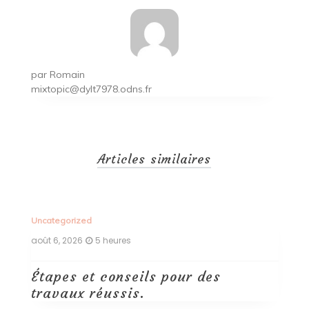
par
Romain
mixtopic@dylt7978.odns.fr
Articles similaires
Uncategorized
Un
août 6, 2026
5 heures
ao
Étapes et conseils pour des
D
travaux réussis.
c