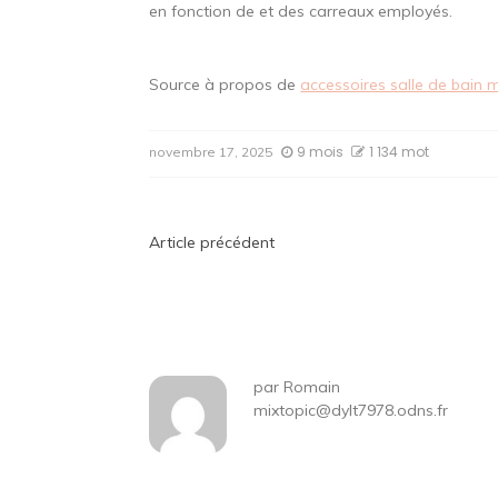
en fonction de et des carreaux employés.
Source à propos de
accessoires salle de bain m
9 mois
1 134 mot
novembre 17, 2025
Navigation
Article précédent
de
l’article
par
Romain
mixtopic@dylt7978.odns.fr