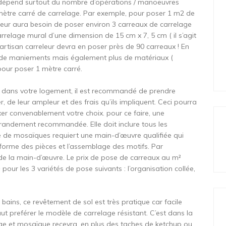
se dépend surtout du nombre d’opérations / manoeuvres
 mètre carré de carrelage. Par exemple, pour poser 1 m2 de
leur aura besoin de poser environ 3 carreaux de carrelage
relage mural d’une dimension de 15 cm x 7, 5 cm ( il s’agit
l’artisan carreleur devra en poser près de 90 carreaux ! En
s de maniements mais également plus de matériaux (
 pour poser 1 mètre carré.
ge dans votre logement, il est recommandé de prendre
, de leur ampleur et des frais qu’ils impliquent. Ceci pourra
xer convenablement votre choix. pour ce faire, une
randement recommandée. Elle doit inclure tous les
se de mosaïques requiert une main-d’œuvre qualifiée qui
la forme des pièces et l’assemblage des motifs. Par
de la main-d’œuvre. Le prix de pose de carreaux au m²
pour les 3 variétés de pose suivants : l’organisation collée,
e bains, ce revêtement de sol est très pratique car facile
aut preférer le modèle de carrelage résistant. C’est dans la
elage et mosaïque recevra, en plus des taches de ketchup ou