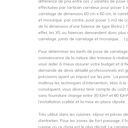
différence de prix entre ces 2 variétés de po
effectuées par l’artisan carreleur pour poser 1
carrelage de dimension 60 cm x 60 cm, le carre
et mosaïque. par contre, pour poser 1 m2 de car
de la dimension d’une faïence de type Bistro ), 
effet, les XS ou faïences demandent donc plu
carrelage, joints de carrelage et mosaïque, … )
Pour déterminer les tarifs de pose de carrela
connaissance de la nature des travaux à réaliser
vous aider à mieux assurer votre budget et à fi
demande de devis détaillé professionnels est g
précisions ayant un impact sur les prix : La po
maîtrise les techniques d’intervention, liées à 
conséquent, vous devrez tenir compte du coût 
sans fourniture change entre 30 €/m² et 80 €/m² 
l’installation scellée et la mise en place clipsée.
Très utilisé dans les cuisines, séjour et pièces d
d’entretien. Pour les zones de fort passage, il f
cuisine où ce choix est le plus décisif. Le carr