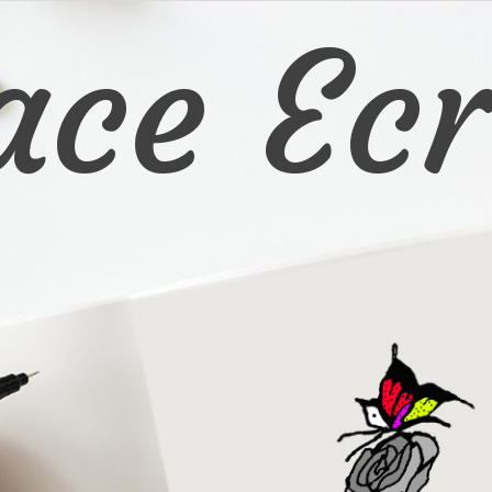
ace Ecr