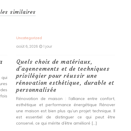
cles similaires
Uncategorized
Unc
août 6, 2026
1 jour
aoû
a
Quels choix de matériaux,
Ét
d’agencements et de techniques
tr
privilégier pour réussir une
 qui
Qu
rénovation esthétique, durable et
tures
pro
personnalisée
 des
se
fois
int
Rénovation de maison : l’alliance entre confort,
spé
esthétique et performance énergétique Rénover
Ava
une maison est bien plus qu’un projet technique. Il
est essentiel de distinguer ce qui peut être
L
conservé, ce qui mérite d’être amélioré […]