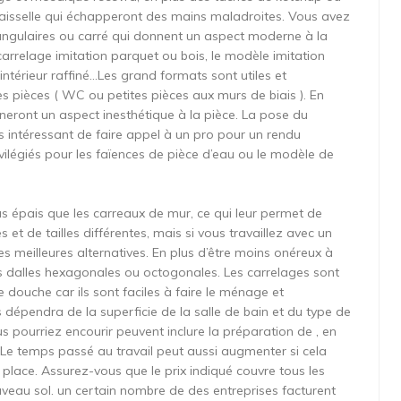
e vaisselle qui échapperont des mains maladroites. Vous avez
tangulaires ou carré qui donnent un aspect moderne à la
arrelage imitation parquet ou bois, le modèle imitation
intérieur raffiné…Les grand formats sont utiles et
s pièces ( WC ou petites pièces aux murs de biais ). En
nneront un aspect inesthétique à la pièce. La pose du
us intéressant de faire appel à un pro pour un rendu
vilégiés pour les faïences de pièce d’eau ou le modèle de
us épais que les carreaux de mur, ce qui leur permet de
s et de tailles différentes, mais si vous travaillez avec un
les meilleures alternatives. En plus d’être moins onéreux à
 les dalles hexagonales ou octogonales. Les carrelages sont
e douche car ils sont faciles à faire le ménage et
dépendra de la superficie de la salle de bain et du type de
s pourriez encourir peuvent inclure la préparation de , en
e. Le temps passé au travail peut aussi augmenter si cela
n place. Assurez-vous que le prix indiqué couvre tous les
uveau sol. un certain nombre de des entreprises facturent