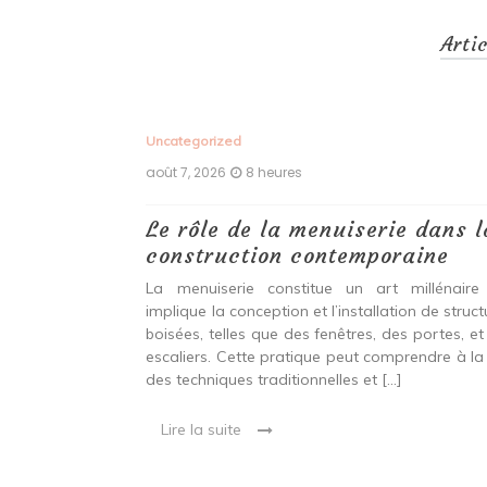
Arti
Uncategorized
août 7, 2026
8 heures
 antiques :
Le rôle de la menuiserie dans l
construction contemporaine
ine ancien qui
La menuiserie constitue un art millénaire
stallation de
implique la conception et l’installation de struc
s fenêtres, des
boisées, telles que des fenêtres, des portes, et
eut inclure à la
escaliers. Cette pratique peut comprendre à la 
ionnelles et
des techniques traditionnelles et […]
Lire la suite