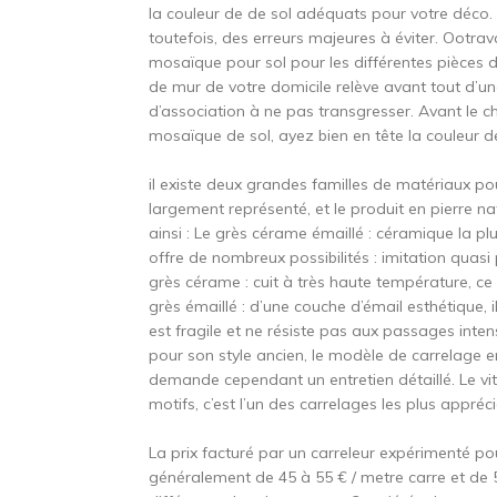
la couleur de de sol adéquats pour votre déco. Si
toutefois, des erreurs majeures à éviter. Ootra
mosaïque pour sol pour les différentes pièces d
de mur de votre domicile relève avant tout d’un
d’association à ne pas transgresser. Avant le cho
mosaïque de sol, ayez bien en tête la couleur 
il existe deux grandes familles de matériaux po
largement représenté, et le produit en pierre n
ainsi : Le grès cérame émaillé : céramique la p
offre de nombreux possibilités : imitation quasi p
grès cérame : cuit à très haute température, ce 
grès émaillé : d’une couche d’émail esthétique, il
est fragile et ne résiste pas aux passages inten
pour son style ancien, le modèle de carrelage en 
demande cependant un entretien détaillé. Le vit
motifs, c’est l’un des carrelages les plus appr
La prix facturé par un carreleur expérimenté po
généralement de 45 à 55 € / metre carre et de 5