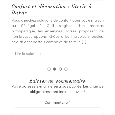
Confort et décoration : literie à
B
Dakar
i
our
Vous cherchez solutions de confort pour votre maison
Vo
ier
au Sénégal ? Qu’il s’agisse d’un matelas
a
oix
orthopédique, les enseignes locales proposent de
c
nombreuses options. Grâce à les multiples modèles,
u
cela devient parfois complexe de faire le […]
de
Lire la suite
Laisser un commentaire
Votre adresse e-mail ne sera pas publiée.
Les champs
obligatoires sont indiqués avec
*
Commentaire
*