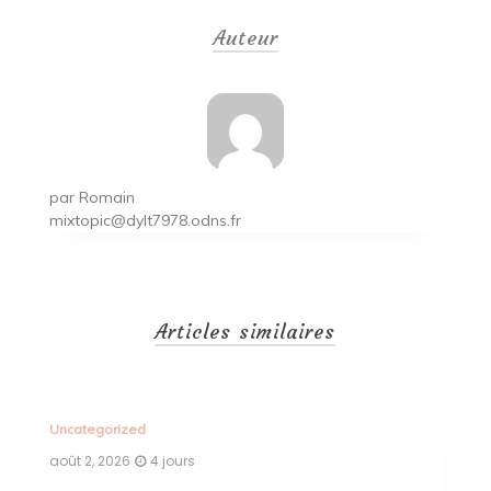
de
Auteur
l’article
par
Romain
mixtopic@dylt7978.odns.fr
Articles similaires
Uncategorized
Un
août 2, 2026
4 jours
ao