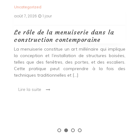
Uncategorized
Un
août 7, 2026
1 jour
ao
Le rôle de la menuiserie dans la
Q
construction contemporaine
d
p
nde
La menuiserie constitue un art millénaire qui implique
r
es,
la conception et l’installation de structures boisées,
p
 Ce
telles que des fenêtres, des portes, et des escaliers.
es
Cette pratique peut comprendre à la fois des
R
techniques traditionnelles et […]
e
ma
Lire la suite
es
qu