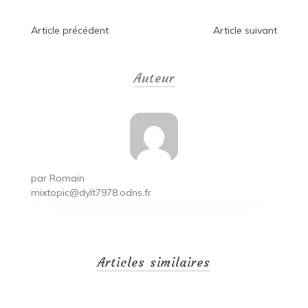
Navigation
Article précédent
Article suivant
de
Auteur
l’article
par
Romain
mixtopic@dylt7978.odns.fr
Articles similaires