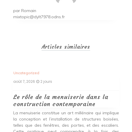
par
Romain
mixtopic@dylt7978.odns.fr
Articles similaires
Uncategorized
Un
août 7, 2026
2 jours
ao
Le rôle de la menuiserie dans la
Q
construction contemporaine
d
p
nde
La menuiserie constitue un art millénaire qui implique
r
es,
la conception et l’installation de structures boisées,
p
 Ce
telles que des fenêtres, des portes, et des escaliers.
es
Cette pratique peut comprendre à la fois des