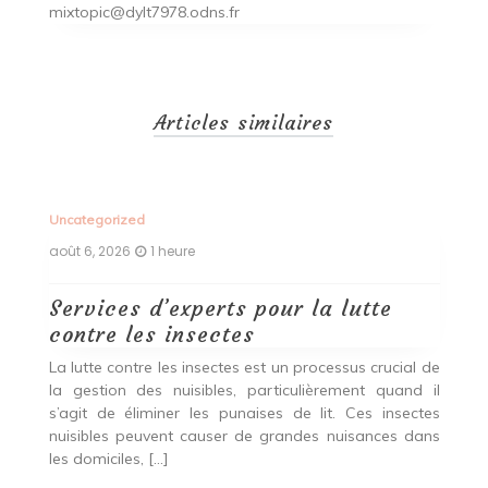
mixtopic@dylt7978.odns.fr
Articles similaires
Uncategorized
Un
août 6, 2026
1 heure
ao
Services d’experts pour la lutte
C
contre les insectes
D
ent
La lutte contre les insectes est un processus crucial de
Vo
des
la gestion des nuisibles, particulièrement quand il
vo
eur
s’agit de éliminer les punaises de lit. Ces insectes
é
ent
nuisibles peuvent causer de grandes nuisances dans
va
les domiciles, […]