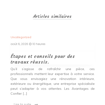
Articles similaires
Uncategorized
Un
août 6, 2026
10 heures
ao
Étapes et conseils pour des
D
travaux réussis.
c
c
Qu’il s’agisse de rafraîchir une pièce, ces
professionnels mettent leur expertise à votre service.
L
Que vous envisagiez une rénovation intérieure,
p
extérieure ou énergétique, une entreprise spécialisée
e
t,
peut s’adapter à vos attentes. Les Avantages de
es
une
Confier […]
s
est
[…
 ce
Lire la suite