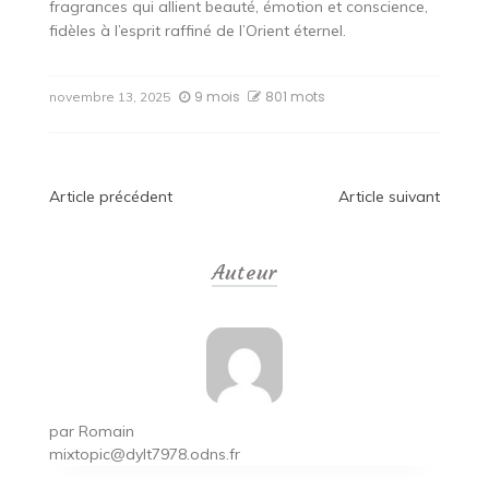
fragrances qui allient beauté, émotion et conscience,
fidèles à l’esprit raffiné de l’Orient éternel.
9 mois
801 mots
novembre 13, 2025
Navigation
Article précédent
Article suivant
de
Auteur
l’article
par
Romain
mixtopic@dylt7978.odns.fr