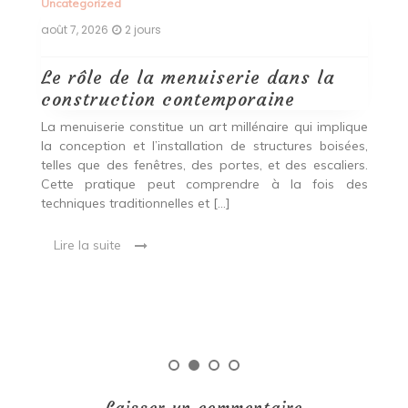
Uncategorized
Un
août 7, 2026
2 jours
ao
Le rôle de la menuiserie dans la
Q
construction contemporaine
d
p
nde
La menuiserie constitue un art millénaire qui implique
r
es,
la conception et l’installation de structures boisées,
p
 Ce
telles que des fenêtres, des portes, et des escaliers.
es
Cette pratique peut comprendre à la fois des
R
techniques traditionnelles et […]
e
ma
Lire la suite
es
qu
Laisser un commentaire