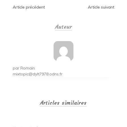
Navigation
Article précédent
Article suivant
de
Auteur
l’article
par
Romain
mixtopic@dylt7978.odns.fr
Articles similaires