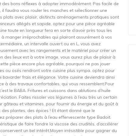
et des bons réflexes à adopter immodérément. Pas facile de
 il faudra vous rouler les manches et sélectionner une
des plats avec plaisir, distincts aménagements pratiques sont
minceurs allégés et sapide, optez pour une pièce agréable
isine toute en longueur fera en sorte d’avoir près tous les
ou à manger irréprochables qui plairont assurément à vos
rmédiaire, un intervalle ouvert ou en L, vous avez
eusement avec les rangements et le matériel pour créer un
on des lieux est à votre image, vous aurez plus de plaisir à
 cette pièce encore plus agréable, pourquoi ne pas jouer
tres ou osés rendront votre cuisine plus sympa. optez pour
 bavarder frais et élégance. Votre cuisine deviendra ainsi
ce à des travaux confortables, qui vous ressemblent.Pour
 c’est le BABA. Fritures et cuissons dans ablutions d’huile
éciation. Faites rissoler vos légumes à l’eau très un certain
ur gâteau et vitamines. pour fournir du énergie et du goût à
 des plantes, des épices ! Et étant donné que le
z préparer des plats à l’eau effervescente type Badoit.
ristique de faire fondre la viscose des crudités, d’accélérer
i conservent un bel intérêt.Moyen irrésistible pour gagner du