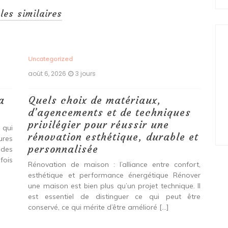
cles similaires
Uncategorized
Unc
août 6, 2026
3 jours
aoû
a
Quels choix de matériaux,
Ét
d’agencements et de techniques
tr
privilégier pour réussir une
 qui
Qu
rénovation esthétique, durable et
tures
pro
personnalisée
 des
se
fois
int
Rénovation de maison : l’alliance entre confort,
spé
esthétique et performance énergétique Rénover
Ava
une maison est bien plus qu’un projet technique. Il
est essentiel de distinguer ce qui peut être
L
conservé, ce qui mérite d’être amélioré […]