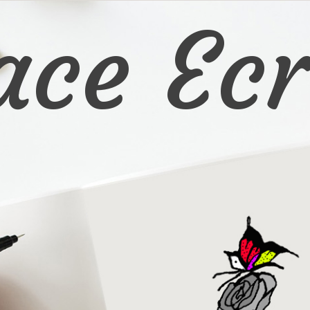
ace Ecr