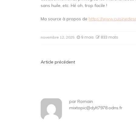
sans huile, etc. Hé oh, trop facile !
Ma source à propos de
https://www.cuisinedes
9 mois
833 mots
novembre 12, 2025
Navigation
Article précédent
de
l’article
par
Romain
mixtopic@dylt7978.odns.fr