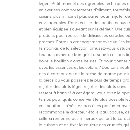
léger ! Petit manuel des agréables techniques 
enlever ses comportements d’aliment, toutefois,
cuisine plus mince et plus saine !pour mijoter 
envisageables. Pour réaliser des petits menus 
et bien équipée s’ouvrant sur l’extérieur. Une cu
produits pour réaliser de délicieuses salades 
proches. Entre un aménagement avec un îles inte
l’embarras de la sélection. amusez-vous astuci
lieu où cuisiner de bon gré. Lorsque la dispositi
boire le bouillon d’onze heures. Et pour donner
avec les essences et les coloris ? Des tons neu
des à carreaux ou de la roche de marbe pour lui
la pièce où vous passerez le plus de temps grâ
mijoter des plats léger, mijoter des plats sans ,
restent à bannir ! à cet égard, vous avez le appr
temps pour qu’ils conservent le plus possible le
vos bouillons, n’hésitez pas à les parfumer avec
recommande le directeur étoilé paul bocuse, ose
celle-ci renferme des minéraux qui ont la caracté
la cuisson et de fixer la couleur des crudités qu