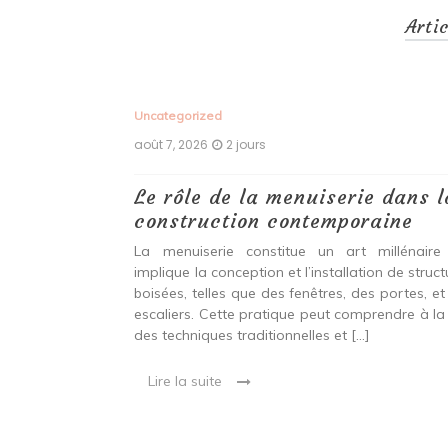
Arti
Uncategorized
août 7, 2026
2 jours
 antiques :
Le rôle de la menuiserie dans l
construction contemporaine
ine ancien qui
La menuiserie constitue un art millénaire
stallation de
implique la conception et l’installation de struc
s fenêtres, des
boisées, telles que des fenêtres, des portes, et
eut inclure à la
escaliers. Cette pratique peut comprendre à la 
ionnelles et
des techniques traditionnelles et […]
Lire la suite