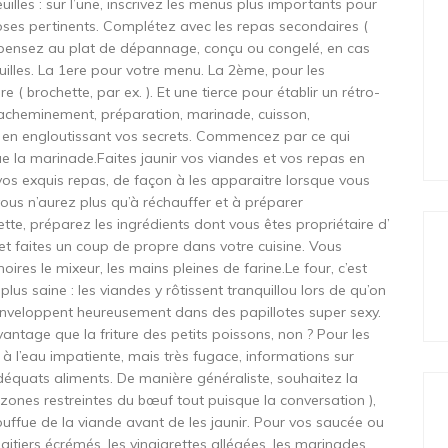
illes : sur l’une, inscrivez les menus plus importants pour
doses pertinents. Complétez avec les repas secondaires (
 pensez au plat de dépannage, conçu ou congelé, en cas
feuilles. La 1ere pour votre menu. La 2ème, pour les
e ( brochette, par ex. ). Et une tierce pour établir un rétro-
 : acheminement, préparation, marinade, cuisson,
e en engloutissant vos secrets. Commencez par ce qui
 la marinade.Faites jaunir vos viandes et vos repas en
vos exquis repas, de façon à les apparaitre lorsque vous
vous n’aurez plus qu’à réchauffer et à préparer
te, préparez les ingrédients dont vous êtes propriétaire d’
., et faites un coup de propre dans votre cuisine. Vous
ires le mixeur, les mains pleines de farine.Le four, c’est
lus saine : les viandes y rôtissent tranquillou lors de qu’on
 s’enveloppent heureusement dans des papillotes super sexy.
vantage que la friture des petits poissons, non ? Pour les
à l’eau impatiente, mais très fugace, informations sur
d’adéquats aliments. De manière généraliste, souhaitez la
zones restreintes du bœuf tout puisque la conversation ),
 touffue de la viande avant de les jaunir. Pour vos saucée ou
aitiers écrémés, les vinaigrettes allégées, les marinades