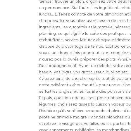
temps : trouver un plan. organisez votre deux feu
en permanence. Sur l’autre, les ingrédients et 
lunchs… ). Tenez compte de votre almanach et
d’imprévu. Ici, vous allez avoir besoin de trois 
ingrédients, les quantités et le matériel nécessair
planning, ce qui signifie la suite des pratiques
réchauffage, service. Minutez chaque périmètr
dispose du d’avantage de temps, tout parce que
sauce une bonne fois pour toutes, et congelez 
n’aurez pas la durée préparer des plats. Ainsi, 
l’accompagnement. Avant de débuter votre recet
besoin, vos plats, vos autocuiseur, la billot, etc
éviterez ainsi de chercher après tout de vos armo
notre adhérent « chouchouté » pour une cuisine p
se fait les ongles, et les famille des poissons
Et puis, question odeurs, c’est pourtant bien da
légumes, choisissez assez la cuisson vapeur ou 
l’histoire qu’ils sont bien croquants et pleins 
proteine animale maigre ( viandes blanches ou 
et retirez le visage des volailles ou les parties
assaisonnements, privilégiez les marchandises l