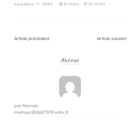
9 mois
51 mots
novembre 11, 2025
Navigation
Article précédent
Article suivant
de
Auteur
l’article
par
Romain
mixtopic@dylt7978.odns.fr