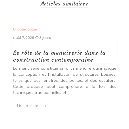
Articles similaires
Uncategorized
Un
août 7, 2026
3 jours
ao
Le rôle de la menuiserie dans la
Q
construction contemporaine
d
p
nde
La menuiserie constitue un art millénaire qui implique
r
es,
la conception et l’installation de structures boisées,
p
 Ce
telles que des fenêtres, des portes, et des escaliers.
es
Cette pratique peut comprendre à la fois des
R
techniques traditionnelles et […]
e
ma
Lire la suite
es
qu