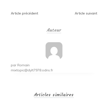
Navigation
Article précédent
Article suivant
de
Auteur
l’article
par
Romain
mixtopic@dylt7978.odns.fr
Articles similaires