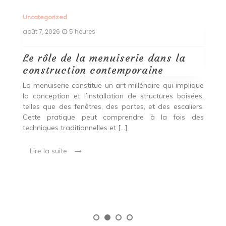
Uncategorized
Un
août 7, 2026
5 heures
ao
Le rôle de la menuiserie dans la
Q
construction contemporaine
d
p
nde
La menuiserie constitue un art millénaire qui implique
r
es,
la conception et l’installation de structures boisées,
p
 Ce
telles que des fenêtres, des portes, et des escaliers.
es
Cette pratique peut comprendre à la fois des
R
techniques traditionnelles et […]
e
ma
Lire la suite
es
qu