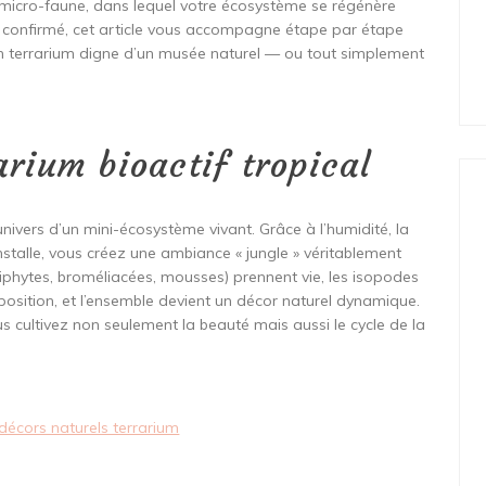
 micro-faune, dans lequel votre écosystème se régénère
 confirmé, cet article vous accompagne étape par étape
 un terrarium digne d’un musée naturel — ou tout simplement
arium bioactif tropical
l’univers d’un mini-écosystème vivant. Grâce à l’humidité, la
installe, vous créez une ambiance « jungle » véritablement
épiphytes, broméliacées, mousses) prennent vie, les isopodes
mposition, et l’ensemble devient un décor naturel dynamique.
 cultivez non seulement la beauté mais aussi le cycle de la
 décors naturels terrarium