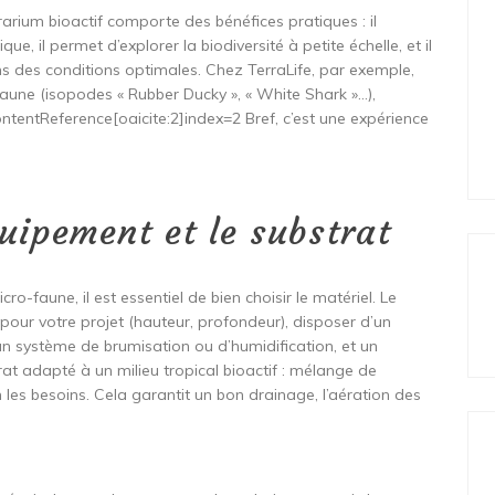
rrarium bioactif comporte des bénéfices pratiques : il
e, il permet d’explorer la biodiversité à petite échelle, et il
ns des conditions optimales. Chez TerraLife, par exemple,
faune (isopodes « Rubber Ducky », « White Shark »…),
ontentReference[oaicite:2]index=2 Bref, c’est une expérience
quipement et le substrat
ro-faune, il est essentiel de bien choisir le matériel. Le
pour votre projet (hauteur, profondeur), disposer d’un
’un système de brumisation ou d’humidification, et un
at adapté à un milieu tropical bioactif : mélange de
n les besoins. Cela garantit un bon drainage, l’aération des