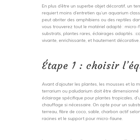
En plus d’être un superbe objet décoratif, un te
requiert moins d’entretien qu’un aquarium classiqu
peut abriter des amphibiens ou des reptiles da
vous trouverez tout le matériel adapté : micro-
substrats, plantes rares, éclairages adaptés. :c
vivante, enrichissante, et hautement décorative.
Étape 1 : choisir l’é
Avant d’ajouter les plantes, les mousses et la mic
terrarium ou paludarium doit être dimensionné 
éclairage spécifique pour plantes tropicales, d
chauffage si nécessaire. On opte pour un substr
terreau, fibre de coco, sable, charbon actif selo
racines et le support pour micro-faune.