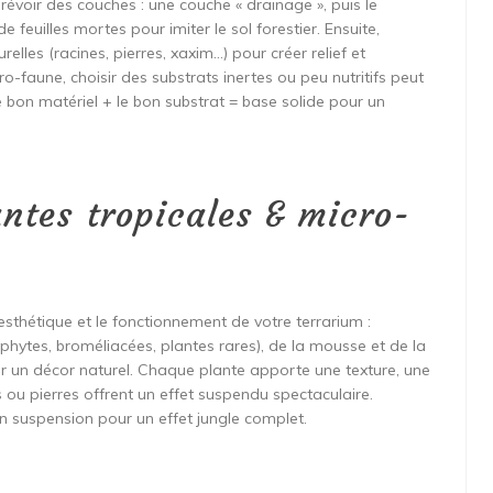
prévoir des couches : une couche « drainage », puis le
de feuilles mortes pour imiter le sol forestier. Ensuite,
elles (racines, pierres, xaxim…) pour créer relief et
o-faune, choisir des substrats inertes ou peu nutritifs peut
le bon matériel + le bon substrat = base solide pour un
ntes tropicales & micro-
esthétique et le fonctionnement de votre terrarium :
piphytes, broméliacées, plantes rares), de la mousse et de la
er un décor naturel. Chaque plante apporte une texture, une
is ou pierres offrent un effet suspendu spectaculaire.
en suspension pour un effet jungle complet.