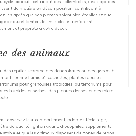
u cycle bioactif : cela inclut des collemboles, des isopodes
urrissent de matière en décomposition, contribuant à
utez-les après que vos plantes soient bien établies et que
age » naturel, limitent les nuisibles et renforcent
uvement et propreté à votre décor.
vec des animaux
s ou des reptiles (comme des dendrobates ou des geckos à
n amont : bonne humidité, cachettes, plantes robustes,
rrariums pour grenouilles tropicales, ou terrariums pour
zones humides et sèches, des plantes denses et des micro-
ecte.
nt, observez leur comportement, adaptez l’éclairage,
 être de qualité : grillon vivant, drosophiles, suppléments
ste stable et que les animaux disposent de zones de repos