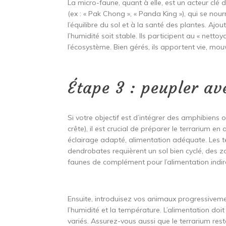
La micro-faune, quant à elle, est un acteur clé d
(ex : « Pak Chong », « Panda King »), qui se no
l’équilibre du sol et à la santé des plantes. Ajo
l’humidité soit stable. Ils participent au « nettoy
l’écosystème. Bien gérés, ils apportent vie, mo
Étape 3 : peupler a
Si votre objectif est d’intégrer des amphibien
crête), il est crucial de préparer le terrarium e
éclairage adapté, alimentation adéquate. Les te
dendrobates requièrent un sol bien cyclé, des 
faunes de complément pour l’alimentation indir
Ensuite, introduisez vos animaux progressiveme
l’humidité et la température. L’alimentation doit
variés. Assurez-vous aussi que le terrarium re