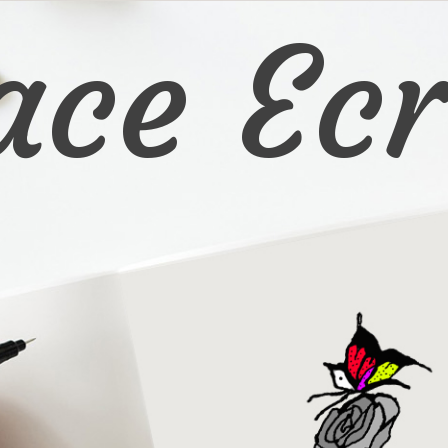
ace Ecr