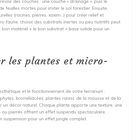
prévoir des couches : une couche « drainage », puis le
de feuilles mortes pour imiter le sol forestier. Ensuite,
elles (racines, pierres, xaxim…) pour créer relief et
o-faune, choisir des substrats inertes ou peu nutritifs peut
le bon matériel + le bon substrat = base solide pour un
er les plantes et micro-
esthétique et le fonctionnement de votre terrarium :
piphytes, broméliacées, plantes rares), de la mousse et de la
er un décor naturel. Chaque plante apporte une texture, une
is ou pierres offrent un effet suspendu spectaculaire.
en suspension pour un effet jungle complet.