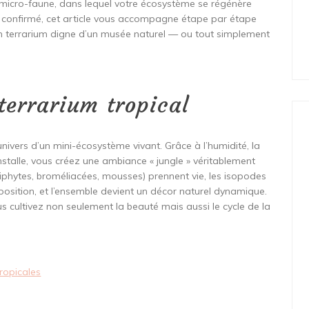
 micro-faune, dans lequel votre écosystème se régénère
 confirmé, cet article vous accompagne étape par étape
 un terrarium digne d’un musée naturel — ou tout simplement
terrarium tropical
l’univers d’un mini-écosystème vivant. Grâce à l’humidité, la
installe, vous créez une ambiance « jungle » véritablement
épiphytes, broméliacées, mousses) prennent vie, les isopodes
mposition, et l’ensemble devient un décor naturel dynamique.
 cultivez non seulement la beauté mais aussi le cycle de la
tropicales