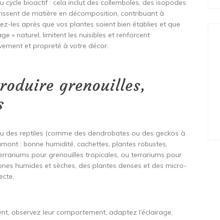
u cycle bioactif : cela inclut des collemboles, des isopodes
urrissent de matière en décomposition, contribuant à
utez-les après que vos plantes soient bien établies et que
age » naturel, limitent les nuisibles et renforcent
uvement et propreté à votre décor.
roduire grenouilles,
s
s ou des reptiles (comme des dendrobates ou des geckos à
n amont : bonne humidité, cachettes, plantes robustes,
rrariums pour grenouilles tropicales, ou terrariums pour
zones humides et sèches, des plantes denses et des micro-
ecte.
nt, observez leur comportement, adaptez l’éclairage,