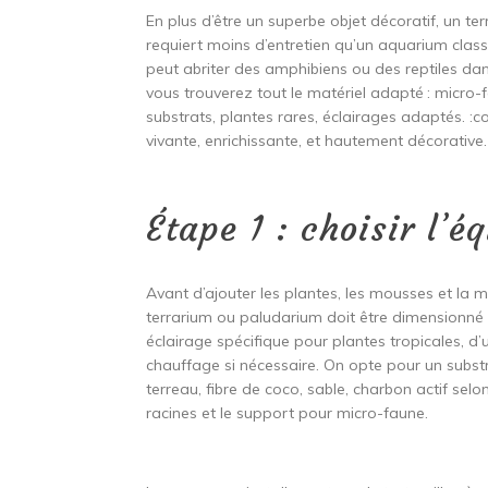
En plus d’être un superbe objet décoratif, un te
requiert moins d’entretien qu’un aquarium classiqu
peut abriter des amphibiens ou des reptiles da
vous trouverez tout le matériel adapté : micro-
substrats, plantes rares, éclairages adaptés. :c
vivante, enrichissante, et hautement décorative.
Étape 1 : choisir l’é
Avant d’ajouter les plantes, les mousses et la mic
terrarium ou paludarium doit être dimensionné 
éclairage spécifique pour plantes tropicales, d
chauffage si nécessaire. On opte pour un substr
terreau, fibre de coco, sable, charbon actif selo
racines et le support pour micro-faune.