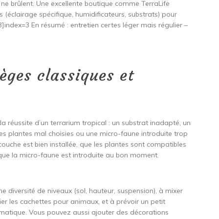
ou ne brûlent. Une excellente boutique comme TerraLife
(éclairage spécifique, humidificateurs, substrats) pour
:3]index=3 En résumé : entretien certes léger mais régulier –
èges classiques et
réussite d’un terrarium tropical : un substrat inadapté, un
des plantes mal choisies ou une micro-faune introduite trop
couche est bien installée, que les plantes sont compatibles
et que la micro-faune est introduite au bon moment.
e diversité de niveaux (sol, hauteur, suspension), à mixer
rier les cachettes pour animaux, et à prévoir un petit
matique. Vous pouvez aussi ajouter des décorations