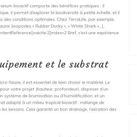
rrarium bioactif comporte des bénéfices pratiques : il
e, il permet d’explorer la biodiversité à petite échelle, et il
ns des conditions optimales. Chez TerraLife, par exemple,
faune (isopodes « Rubber Ducky », « White Shark »…),
ontentReference[oaicite:2]index=2 Bref, c’est une expérience
quipement et le substrat
ro-faune, il est essentiel de bien choisir le matériel. Le
pour votre projet (hauteur, profondeur), disposer d’un
’un système de brumisation ou d’humidification, et un
at adapté à un milieu tropical bioactif : mélange de
n les besoins. Cela garantit un bon drainage, l’aération des