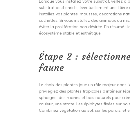
Lorsque vous installez votre substrat, veillez à 
substrat actif enrichi, éventuellement une litière 
installez vos plantes, mousses, décorations natur
cachettes. Si vous installez des animaux ou micr
éviter la prolifération non désirée. En résumé : 
écosystème stable et esthétique.
Étape 2 : sélectionn
faune
Le choix des plantes joue un rôle majeur dans l’
privilégiez des plantes tropicales d’intérieur (é
sphaigne, des racines et bois naturels pour cré
couleur, une strate. Les épiphytes fixées sur bo
Combinez végétation au sol, sur les parois, et 