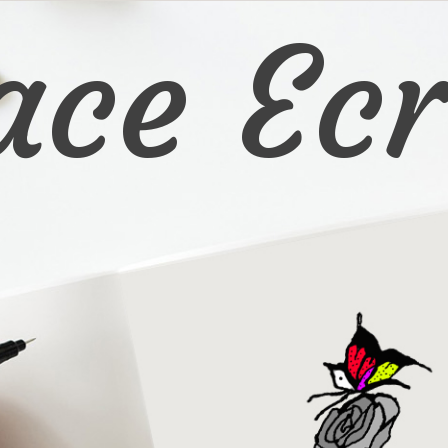
ace Ecr