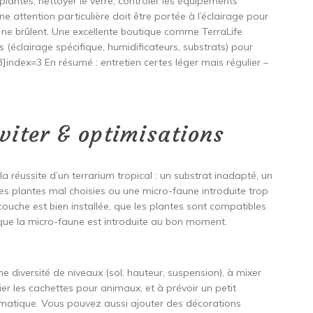
plantes, nettoyer le verre, contrôler les équipements
e attention particulière doit être portée à l’éclairage pour
ou ne brûlent. Une excellente boutique comme TerraLife
(éclairage spécifique, humidificateurs, substrats) pour
:3]index=3 En résumé : entretien certes léger mais régulier –
éviter & optimisations
réussite d’un terrarium tropical : un substrat inadapté, un
des plantes mal choisies ou une micro-faune introduite trop
couche est bien installée, que les plantes sont compatibles
et que la micro-faune est introduite au bon moment.
e diversité de niveaux (sol, hauteur, suspension), à mixer
rier les cachettes pour animaux, et à prévoir un petit
matique. Vous pouvez aussi ajouter des décorations