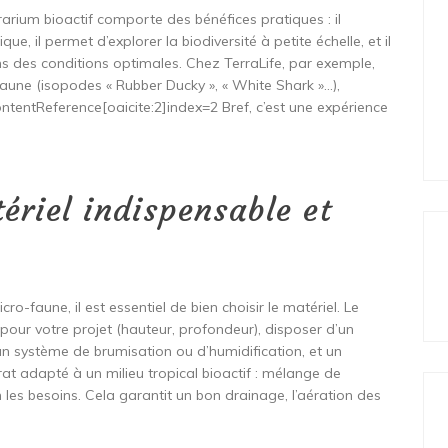
rrarium bioactif comporte des bénéfices pratiques : il
e, il permet d’explorer la biodiversité à petite échelle, et il
ns des conditions optimales. Chez TerraLife, par exemple,
faune (isopodes « Rubber Ducky », « White Shark »…),
ontentReference[oaicite:2]index=2 Bref, c’est une expérience
ériel indispensable et
ro-faune, il est essentiel de bien choisir le matériel. Le
pour votre projet (hauteur, profondeur), disposer d’un
’un système de brumisation ou d’humidification, et un
at adapté à un milieu tropical bioactif : mélange de
n les besoins. Cela garantit un bon drainage, l’aération des