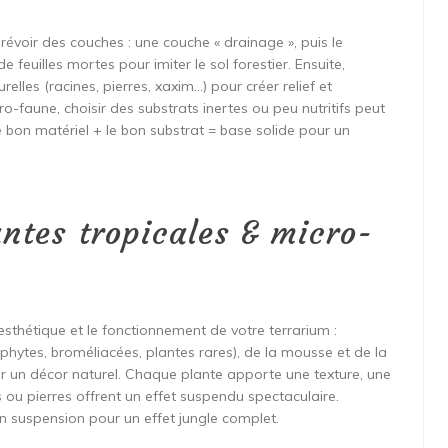
prévoir des couches : une couche « drainage », puis le
de feuilles mortes pour imiter le sol forestier. Ensuite,
elles (racines, pierres, xaxim…) pour créer relief et
o-faune, choisir des substrats inertes ou peu nutritifs peut
le bon matériel + le bon substrat = base solide pour un
ntes tropicales & micro-
esthétique et le fonctionnement de votre terrarium :
piphytes, broméliacées, plantes rares), de la mousse et de la
er un décor naturel. Chaque plante apporte une texture, une
is ou pierres offrent un effet suspendu spectaculaire.
en suspension pour un effet jungle complet.