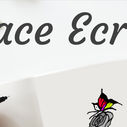
ace Ecr