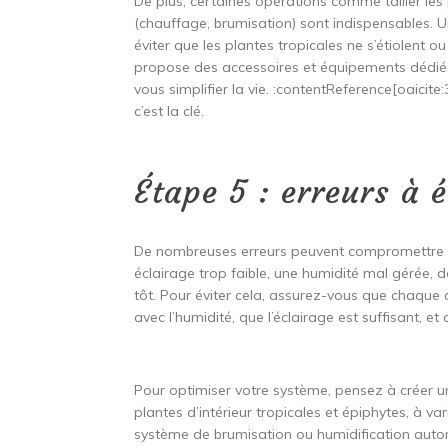
De plus, certaines opérations comme tailler les 
(chauffage, brumisation) sont indispensables. Un
éviter que les plantes tropicales ne s’étiolent 
propose des accessoires et équipements dédiés 
vous simplifier la vie. :contentReference[oaicite
c’est la clé.
Étape 5 : erreurs à 
De nombreuses erreurs peuvent compromettre la 
éclairage trop faible, une humidité mal gérée, 
tôt. Pour éviter cela, assurez-vous que chaque 
avec l’humidité, que l’éclairage est suffisant, 
Pour optimiser votre système, pensez à créer un
plantes d’intérieur tropicales et épiphytes, à va
système de brumisation ou humidification auto