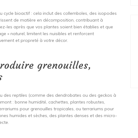
u cycle bioactif : cela inclut des collemboles, des isopodes
urrissent de matière en décomposition, contribuant à
utez-les après que vos plantes soient bien établies et que
age » naturel, limitent les nuisibles et renforcent
uvement et propreté à votre décor.
roduire grenouilles,
s
s ou des reptiles (comme des dendrobates ou des geckos à
n amont : bonne humidité, cachettes, plantes robustes,
rrariums pour grenouilles tropicales, ou terrariums pour
zones humides et sèches, des plantes denses et des micro-
ecte.